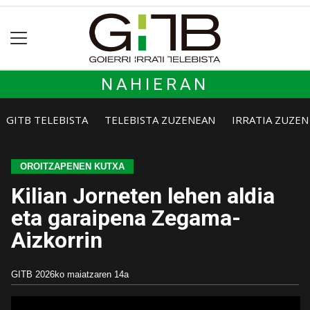
NAHIERAN
GITB TELEBISTA
TELEBISTA ZUZENEAN
IRRATIA ZUZE
OROITZAPENEN KUTXA
Kilian Jorneten lehen aldia
eta garaipena Zegama-
Aizkorrin
GITB
2026ko maiatzaren 14a