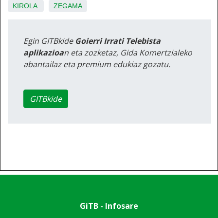
KIROLA
ZEGAMA
Egin GITBkide
Goierri Irrati Telebista
aplikazioa
n eta zozketaz, Gida Komertzialeko
abantailaz eta premium edukiaz gozatu.
GITBkide
GiTB - Infosare