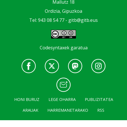
Mallutz 18
Ordizia, Gipuzkoa
Tel: 943 08 54 77 -
gitb@gitb.eus
Codesyntaxek garatua
HONI BURUZ
LEGE OHARRA
PUBLIZITATEA
ARAUAK
HARREMANETARAKO
RSS