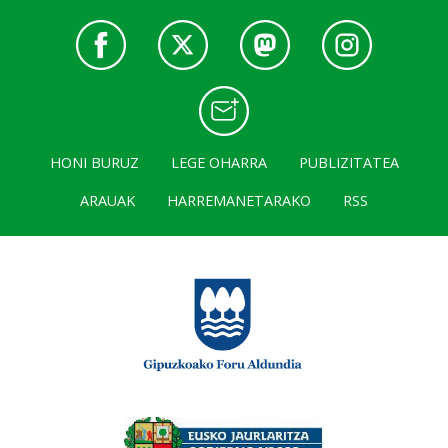
HONI BURUZ
LEGE OHARRA
PUBLIZITATEA
ARAUAK
HARREMANETARAKO
RSS