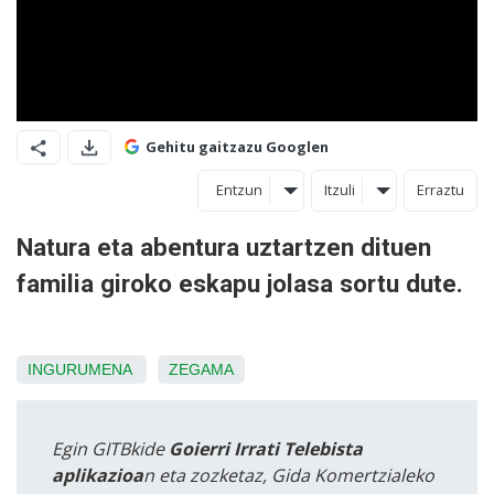
Gehitu gaitzazu Googlen
Entzun
Itzuli
Erraztu
Natura eta abentura uztartzen dituen
familia giroko eskapu jolasa sortu dute.
INGURUMENA
ZEGAMA
Egin GITBkide
Goierri Irrati Telebista
aplikazioa
n eta zozketaz, Gida Komertzialeko