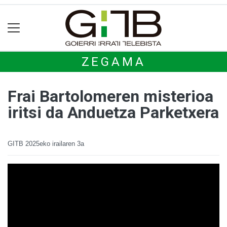
ZEGAMA
Frai Bartolomeren misterioa
iritsi da Anduetza Parketxera
GITB
2025eko irailaren 3a