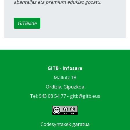
abantailaz eta premium edukiaz gozatu.
GITBkide
GiTB - Infosare
Mallutz 18
Ordizia, Gipuzkoa
Tel: 943 08 54 77 -
gitb@gitb.eus
Codesyntaxek garatua