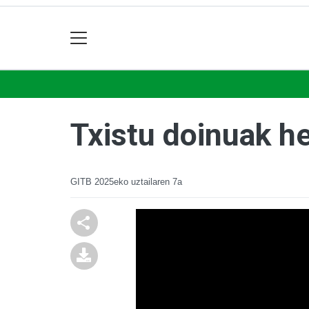
Txistu doinuak he
GITB
2025eko uztailaren 7a