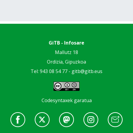
GiTB - Infosare
Mallutz 18
Ordizia, Gipuzkoa
Tel: 943 08 54 77 -
gitb@gitb.eus
Codesyntaxek garatua