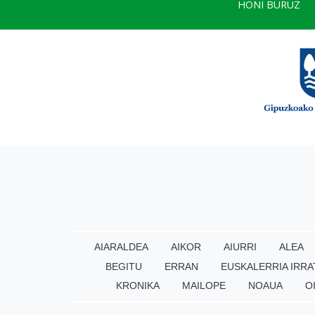
HONI BURUZ
AIARALDEA
AIKOR
AIURRI
ALEA
BEGITU
ERRAN
EUSKALERRIA IRRA
KRONIKA
MAILOPE
NOAUA
O