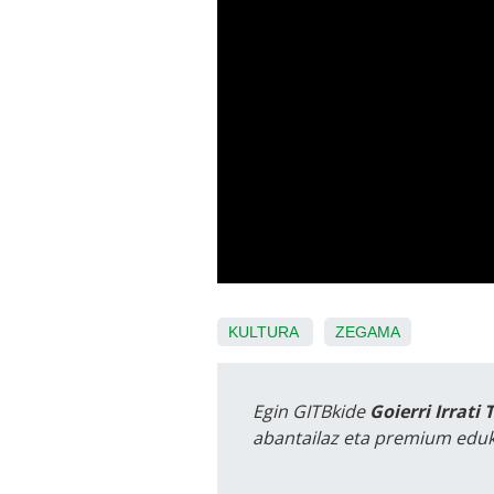
KULTURA
ZEGAMA
Egin GITBkide
Goierri Irrati 
abantailaz eta premium eduk