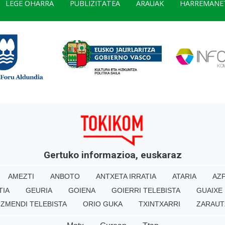
LEGE OHARRA
PUBLIZITATEA
ARAUAK
HARREMANE
Gertuko informazioa, euskaraz
AMEZTI
ANBOTO
ANTXETA IRRATIA
ATARIA
AZP
TIA
GEURIA
GOIENA
GOIERRI TELEBISTA
GUAIXE
IZMENDI TELEBISTA
ORIO GUKA
TXINTXARRI
ZARAUT