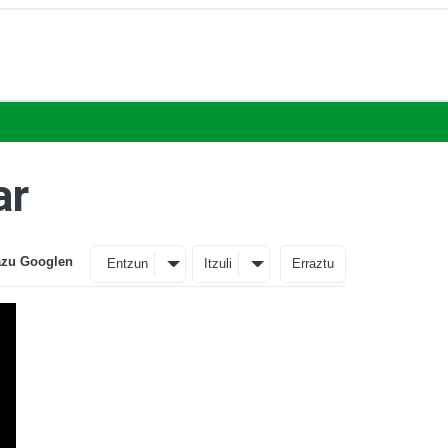
ar
azu Googlen
Entzun
Itzuli
Erraztu