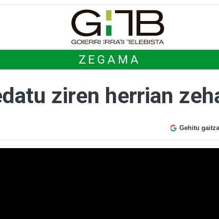
ZEGAMA
datu ziren herrian zeh
Gehitu gaitz