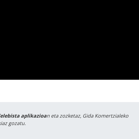
Telebista aplikazioa
n eta zozketaz, Gida Komertzialeko
iaz gozatu.