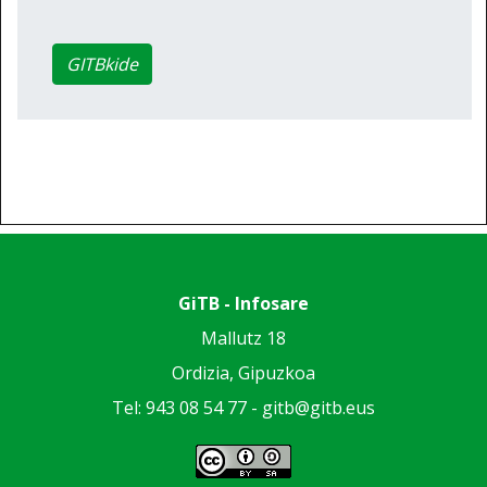
GITBkide
GiTB - Infosare
Mallutz 18
Ordizia, Gipuzkoa
Tel: 943 08 54 77 -
gitb@gitb.eus