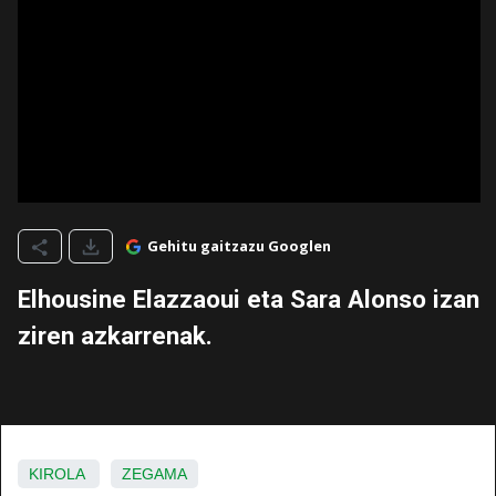
Gehitu gaitzazu Googlen
Elhousine Elazzaoui eta Sara Alonso izan
ziren azkarrenak.
KIROLA
ZEGAMA