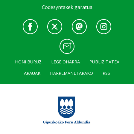
Codesyntaxek garatua
HONI BURUZ
LEGE OHARRA
PUBLIZITATEA
ARAUAK
HARREMANETARAKO
RSS