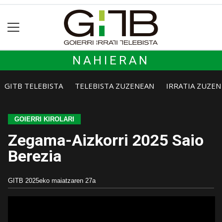
NAHIERAN
GITB TELEBISTA
TELEBISTA ZUZENEAN
IRRATIA ZUZE
GOIERRI KIROLARI
Zegama-Aizkorri 2025 Saio
Berezia
GITB
2025eko maiatzaren 27a