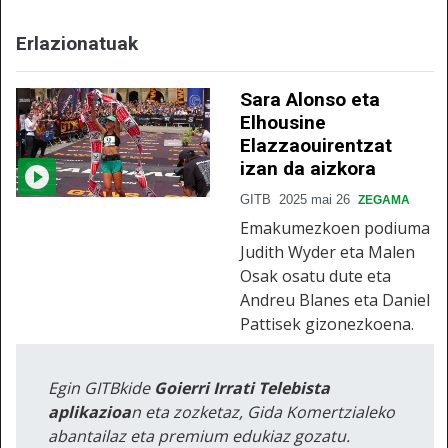
Erlazionatuak
Sara Alonso eta
Elhousine
Elazzaouirentzat
izan da aizkora
GITB
2025 mai 26
ZEGAMA
Emakumezkoen podiuma
Judith Wyder eta Malen
Osak osatu dute eta
Andreu Blanes eta Daniel
Pattisek gizonezkoena.
Egin GITBkide
Goierri Irrati Telebista
aplikazioa
n eta zozketaz, Gida Komertzialeko
abantailaz eta premium edukiaz gozatu.