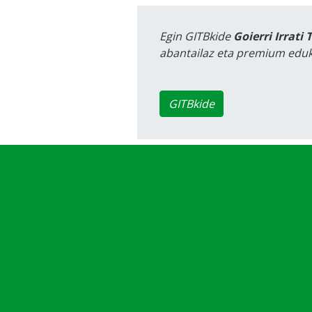
Egin GITBkide
Goierri Irrati 
abantailaz eta premium eduk
GITBkide