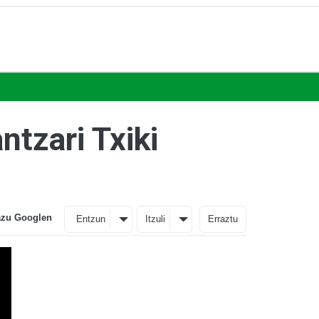
ntzari Txiki
azu Googlen
Entzun
Itzuli
Erraztu