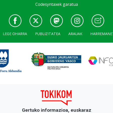
Codesyntaxek garatua
LEGE OHARRA
PUBLIZITATEA
ARAUAK
HARREMANE
Gertuko informazioa, euskaraz