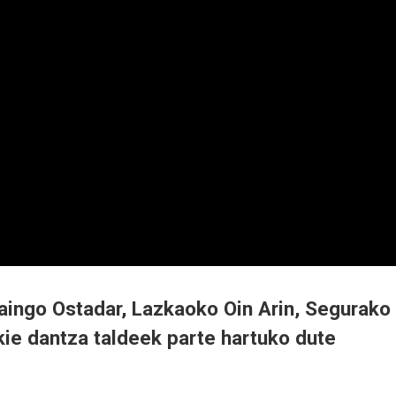
ingo Ostadar, Lazkaoko Oin Arin, Segurako
kie dantza taldeek parte hartuko dute