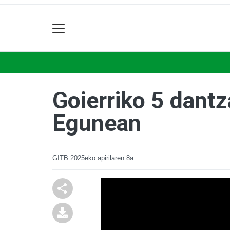
Goierriko 5 dantza
Egunean
GITB
2025eko apirilaren 8a