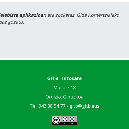
Telebista aplikazioa
n eta zozketaz, Gida Komertzialeko
iaz gozatu.
GiTB - Infosare
Mallutz 18
Ordizia, Gipuzkoa
Tel: 943 08 54 77 -
gitb@gitb.eus