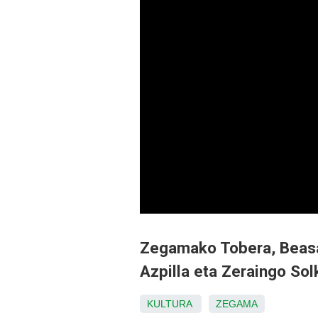
Zegamako Tobera, Beasa
Azpilla eta Zeraingo Sol
KULTURA
ZEGAMA