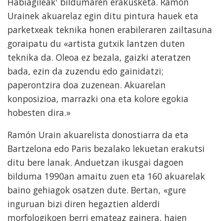
Habiagileak' bildumaren erakusketa. Ramón
Urainek akuarelaz egin ditu pintura hauek eta
parketxeak teknika honen erabileraren zailtasuna
goraipatu du «artista gutxik lantzen duten
teknika da. Oleoa ez bezala, gaizki ateratzen
bada, ezin da zuzendu edo gainidatzi;
paperontzira doa zuzenean. Akuarelan
konposizioa, marrazki ona eta kolore egokia
hobesten dira.»
Ramón Urain akuarelista donostiarra da eta
Bartzelona edo Paris bezalako lekuetan erakutsi
ditu bere lanak. Anduetzan ikusgai dagoen
bilduma 1990an amaitu zuen eta 160 akuarelak
baino gehiagok osatzen dute. Bertan, «gure
inguruan bizi diren hegaztien alderdi
morfologikoen berri emateaz gainera, haien