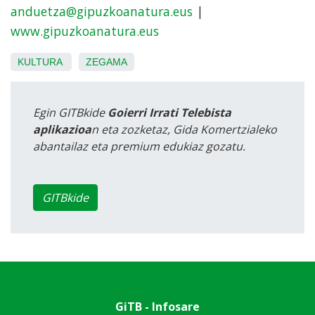
anduetza@gipuzkoanatura.eus
|
www.gipuzkoanatura.eus
KULTURA
ZEGAMA
Egin GITBkide
Goierri Irrati Telebista
aplikazioa
n eta zozketaz, Gida Komertzialeko
abantailaz eta premium edukiaz gozatu.
GITBkide
GiTB - Infosare