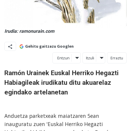
Irudia: ramonurain.com
Gehitu gaitzazu Googlen
Entzun
Itzuli
Erraztu
Ramón Urainek Euskal Herriko Hegazti
Habiagileak irudikatu ditu akuarelaz
egindako artelanetan
Anduetza parketxeak maiatzaren 5ean
inauguratu zuen 'Euskal Herriko Hegazti