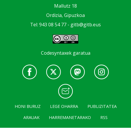
Mallutz 18
Ordizia, Gipuzkoa
Tel: 943 08 54 77 -
gitb@gitb.eus
Codesyntaxek garatua
HONI BURUZ
LEGE OHARRA
PUBLIZITATEA
ARAUAK
HARREMANETARAKO
RSS