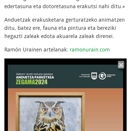
edertasuna eta dotoretasuna erakutsi nahi ditu.»
Anduetzak erakusketara gerturatzeko animatzen
ditu, batez ere, fauna eta pintura eta bereziki
hegazti zaleak edota akuarela zaleak direnei.
Ramón Urainen artelanak:
ramonurain.com