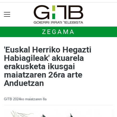
ZEGAMA
'Euskal Herriko Hegazti
Habiagileak' akuarela
erakusketa ikusgai
maiatzaren 26ra arte
Anduetzan
GITB
2024ko maiatzaren 8a