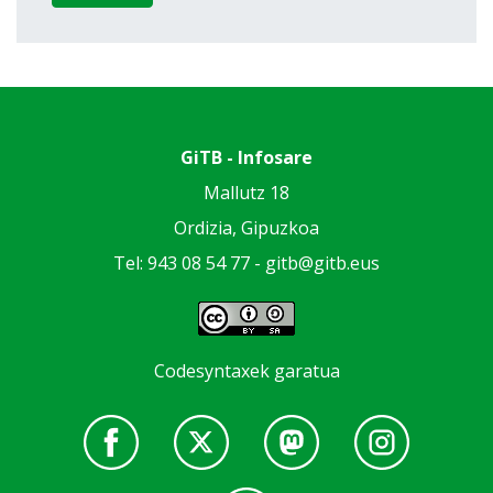
GiTB - Infosare
Mallutz 18
Ordizia, Gipuzkoa
Tel: 943 08 54 77 -
gitb@gitb.eus
Codesyntaxek garatua