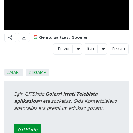
Gehitu gaitzazu Googlen
Entzun
Itzuli
Erraztu
JAIAK
ZEGAMA
Egin GITBkide
Goierri Irrati Telebista
aplikazioa
n eta zozketaz, Gida Komertzialeko
abantailaz eta premium edukiaz gozatu.
GITBkide