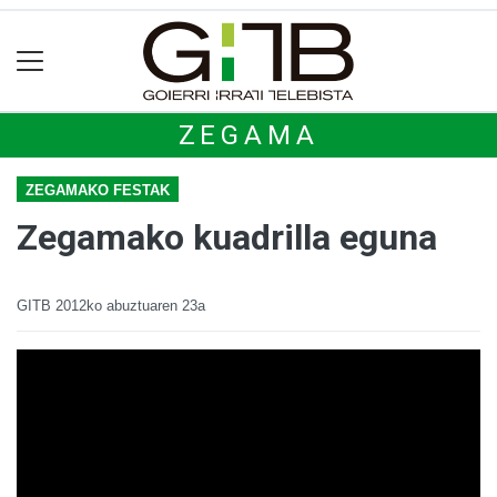
ZEGAMA
ZEGAMAKO FESTAK
Zegamako kuadrilla eguna
GITB
2012ko abuztuaren 23a