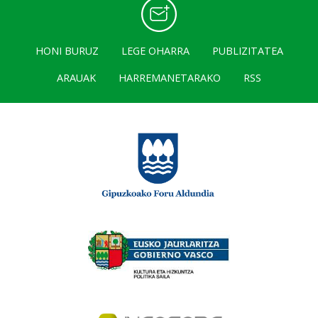
HONI BURUZ
LEGE OHARRA
PUBLIZITATEA
ARAUAK
HARREMANETARAKO
RSS