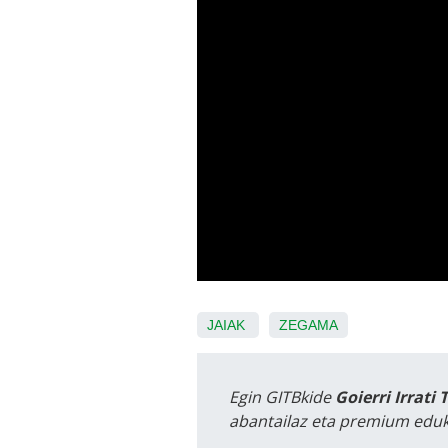
JAIAK
ZEGAMA
Egin GITBkide
Goierri Irrati 
abantailaz eta premium eduk