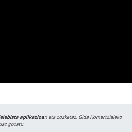
Telebista aplikazioa
n eta zozketaz, Gida Komertzialeko
iaz gozatu.