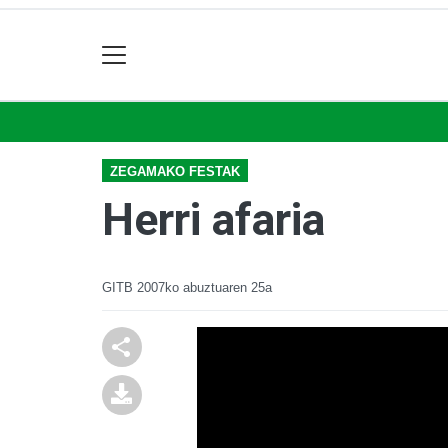
ZEGAMAKO FESTAK
Herri afaria
GITB
2007ko abuztuaren 25a