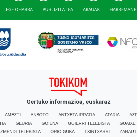
LEGE OHARRA
PUBLIZITATEA
ARAUAK
HARREMANE
Gertuko informazioa, euskaraz
AMEZTI
ANBOTO
ANTXETA IRRATIA
ATARIA
AZP
TIA
GEURIA
GOIENA
GOIERRI TELEBISTA
GUAIXE
IZMENDI TELEBISTA
ORIO GUKA
TXINTXARRI
ZARAUT