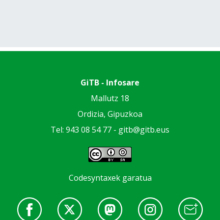
GiTB - Infosare
Mallutz 18
Ordizia, Gipuzkoa
Tel: 943 08 54 77 -
gitb@gitb.eus
Codesyntaxek garatua