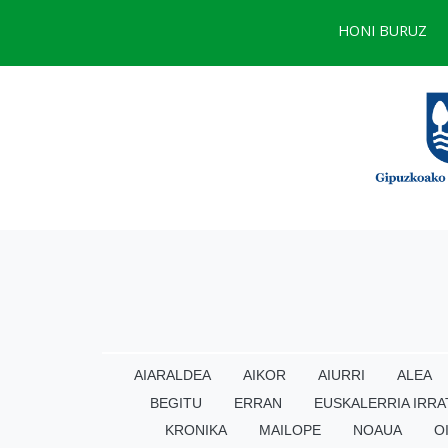
HONI BURUZ
AIARALDEA
AIKOR
AIURRI
ALEA
BEGITU
ERRAN
EUSKALERRIA IRRA
KRONIKA
MAILOPE
NOAUA
O