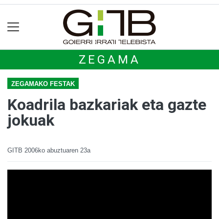
ZEGAMA
ZEGAMAKO FESTAK
Koadrila bazkariak eta gazte
jokuak
GITB
2006ko abuztuaren 23a