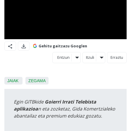
Gehitu gaitzazu Googlen
Entzun
Itzuli
Erraztu
JAIAK
ZEGAMA
Egin GITBkide
Goierri Irrati Telebista
aplikazioa
n eta zozketaz, Gida Komertzialeko
abantailaz eta premium edukiaz gozatu.