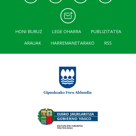
HONI BURUZ
LEGE OHARRA
PUBLIZITATEA
ARAUAK
HARREMANETARAKO
RSS