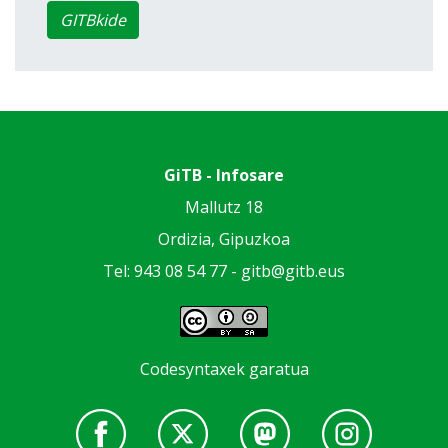
GITBkide
GiTB - Infosare
Mallutz 18
Ordizia, Gipuzkoa
Tel: 943 08 54 77 -
gitb@gitb.eus
Codesyntaxek garatua