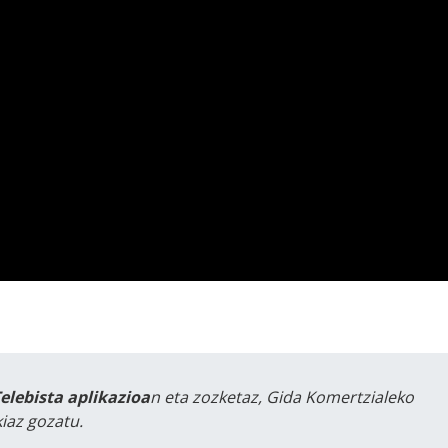
Telebista aplikazioa
n eta zozketaz, Gida Komertzialeko
iaz gozatu.