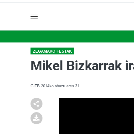
ZEGAMAKO FESTAK
Mikel Bizkarrak i
GITB
2014ko abuztuaren 31