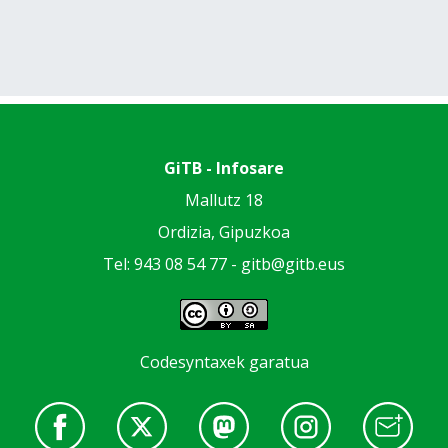
GiTB - Infosare
Mallutz 18
Ordizia, Gipuzkoa
Tel: 943 08 54 77 -
gitb@gitb.eus
Codesyntaxek garatua