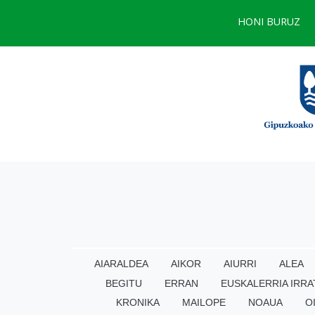
HONI BURUZ
AIARALDEA
AIKOR
AIURRI
ALEA
BEGITU
ERRAN
EUSKALERRIA IRRA
KRONIKA
MAILOPE
NOAUA
O