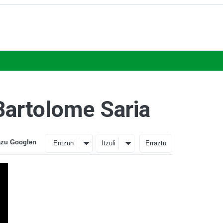
 Bartolome Saria
azu Googlen
Entzun
Itzuli
Erraztu