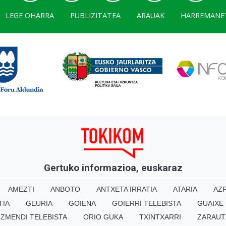
LEGE OHARRA
PUBLIZITATEA
ARAUAK
HARREMANE
Gertuko informazioa, euskaraz
AMEZTI
ANBOTO
ANTXETA IRRATIA
ATARIA
AZP
TIA
GEURIA
GOIENA
GOIERRI TELEBISTA
GUAIXE
IZMENDI TELEBISTA
ORIO GUKA
TXINTXARRI
ZARAUT