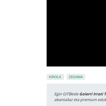
KIROLA
ZEGAMA
Egin GITBkide
Goierri Irrati 
abantailaz eta premium eduk