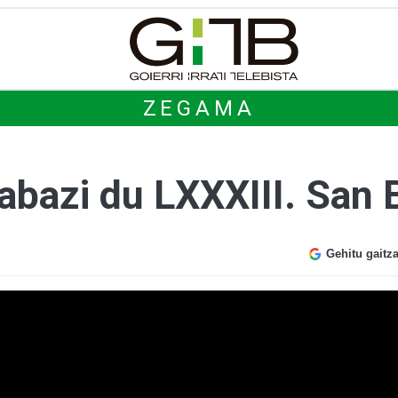
ZEGAMA
rabazi du LXXXIII. San
Gehitu gaitz