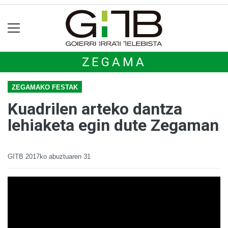
ZEGAMA
ZEGAMAKO FESTAK
Kuadrilen arteko dantza
lehiaketa egin dute Zegaman
GITB
2017ko abuztuaren 31