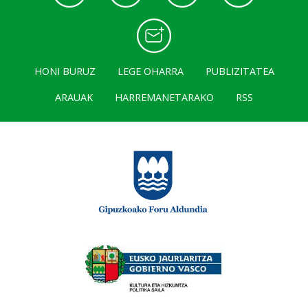
HONI BURUZ
LEGE OHARRA
PUBLIZITATEA
ARAUAK
HARREMANETARAKO
RSS