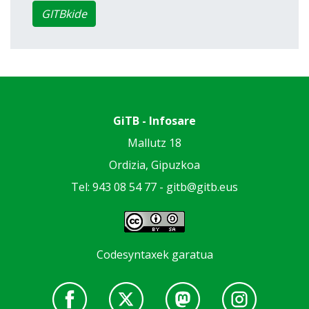
GITBkide
GiTB - Infosare
Mallutz 18
Ordizia, Gipuzkoa
Tel: 943 08 54 77 -
gitb@gitb.eus
Codesyntaxek garatua