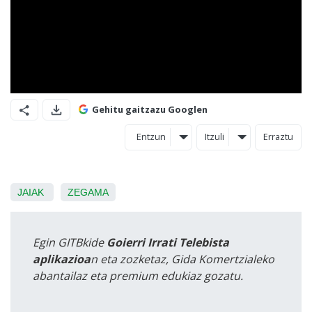
Gehitu gaitzazu Googlen
Entzun
Itzuli
Erraztu
JAIAK
ZEGAMA
Egin GITBkide
Goierri Irrati Telebista
aplikazioa
n eta zozketaz, Gida Komertzialeko
abantailaz eta premium edukiaz gozatu.