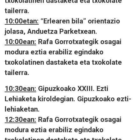
txokolatinen dastaketa eta txokolate
tailerra.
10:00etan:
“Erlearen bila” orientazio
jolasa, Anduetza Parketxean.
10:00ean:
Rafa Gorrotxategik osagai
modura eztia erabiliz egindako
txokolatinen dastaketa eta txokolate
tailerra.
10:30ean:
Gipuzkoako XXIII. Ezti
Lehiaketa kiroldegian. Gipuzkoako ezti-
lehiaketan.
12:30ean:
Rafa Gorrotxategik osagai
modura eztia erabiliz egindako
txokolatinen dastaketa eta txokolate