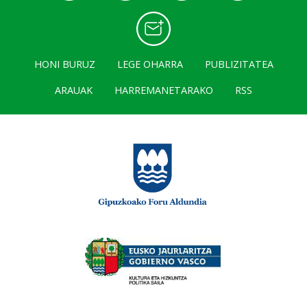
HONI BURUZ
LEGE OHARRA
PUBLIZITATEA
ARAUAK
HARREMANETARAKO
RSS