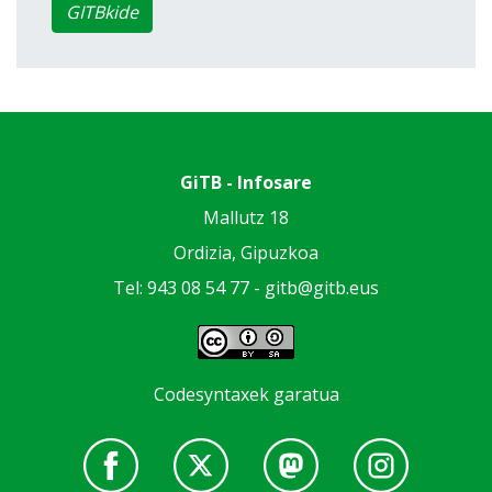
GITBkide
GiTB - Infosare
Mallutz 18
Ordizia, Gipuzkoa
Tel: 943 08 54 77 -
gitb@gitb.eus
Codesyntaxek garatua