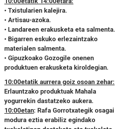
10:00etatik 14:00etara:
• Txistularien kalejira.
• Artisau-azoka.
• Landareen erakusketa eta salmenta.
• Bigarren eskuko erlezaintzako
materialen salmenta.
• Gipuzkoako Gozogile onenen
produktuen erakusketa kiroldegian.
10:00etatik aurrera goiz osoan zehar:
Erlauntzako produktuak Mahala
yogurrekin dastatzeko aukera.
10:00etan
: Rafa Gorrotxategik osagai
modura eztia erabiliz egindako