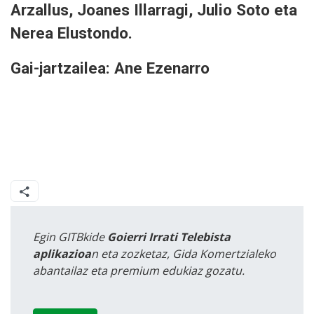
Arzallus, Joanes Illarragi, Julio Soto eta
Nerea Elustondo.
Gai-jartzailea: Ane Ezenarro
Egin GITBkide
Goierri Irrati Telebista
aplikazioa
n eta zozketaz, Gida Komertzialeko
abantailaz eta premium edukiaz gozatu.