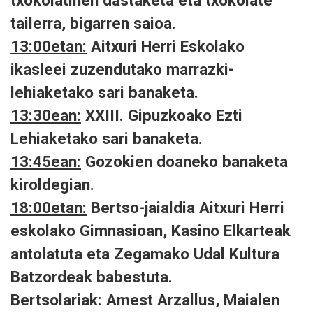
tailerra, bigarren saioa.
13:00etan:
Aitxuri Herri Eskolako
ikasleei zuzendutako marrazki-
lehiaketako sari banaketa.
13:30ean:
XXIII. Gipuzkoako Ezti
Lehiaketako sari banaketa.
13:45ean:
Gozokien doaneko banaketa
kiroldegian.
18:00etan:
Bertso-jaialdia Aitxuri Herri
eskolako Gimnasioan, Kasino Elkarteak
antolatuta eta Zegamako Udal Kultura
Batzordeak babestuta.
Bertsolariak: Amest Arzallus, Maialen