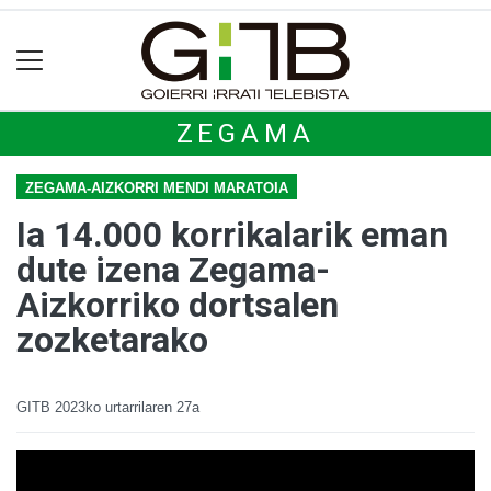
ZEGAMA
ZEGAMA-AIZKORRI MENDI MARATOIA
Ia 14.000 korrikalarik eman
dute izena Zegama-
Aizkorriko dortsalen
zozketarako
GITB
2023ko urtarrilaren 27a