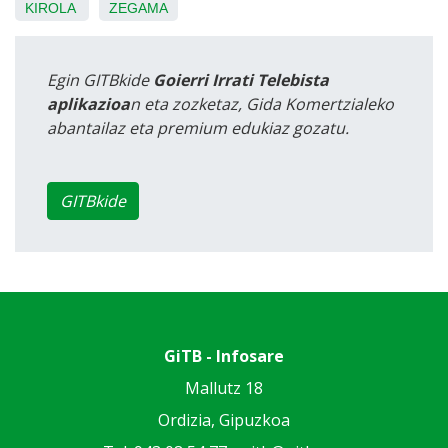
KIROLA
ZEGAMA
Egin GITBkide
Goierri Irrati Telebista
aplikazioa
n eta zozketaz, Gida Komertzialeko
abantailaz eta premium edukiaz gozatu.
GITBkide
GiTB - Infosare
Mallutz 18
Ordizia, Gipuzkoa