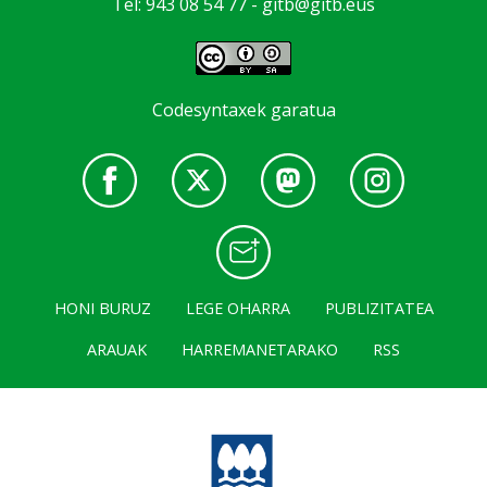
Tel: 943 08 54 77 -
gitb@gitb.eus
Codesyntaxek garatua
HONI BURUZ
LEGE OHARRA
PUBLIZITATEA
ARAUAK
HARREMANETARAKO
RSS