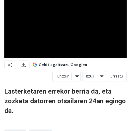
Gehitu gaitzazu Googlen
Entzun
Itzuli
Erraztu
Lasterketaren errekor berria da, eta
zozketa datorren otsailaren 24an egingo
da.