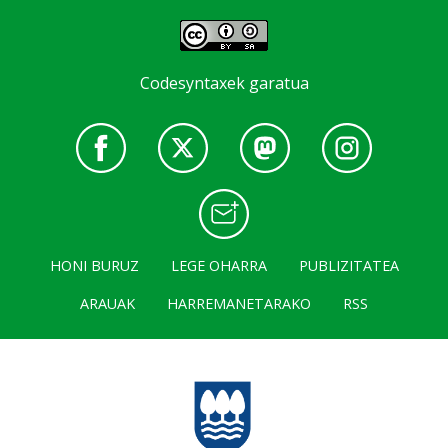
Codesyntaxek garatua
HONI BURUZ
LEGE OHARRA
PUBLIZITATEA
ARAUAK
HARREMANETARAKO
RSS