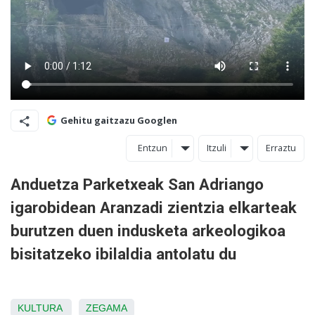
Gehitu gaitzazu Googlen
Entzun
Itzuli
Erraztu
Anduetza Parketxeak San Adriango
igarobidean Aranzadi zientzia elkarteak
burutzen duen indusketa arkeologikoa
bisitatzeko ibilaldia antolatu du
KULTURA
ZEGAMA