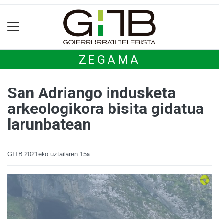
ZEGAMA
San Adriango indusketa
arkeologikora bisita gidatua
larunbatean
GITB
2021eko uztailaren 15a