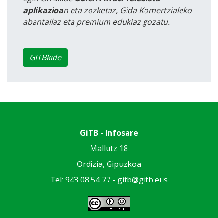
aplikazioa
n eta zozketaz, Gida Komertzialeko
abantailaz eta premium edukiaz gozatu.
GITBkide
GiTB - Infosare
Mallutz 18
Ordizia, Gipuzkoa
Tel: 943 08 54 77 -
gitb@gitb.eus