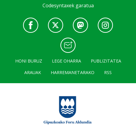
Codesyntaxek garatua
HONI BURUZ
LEGE OHARRA
PUBLIZITATEA
ARAUAK
HARREMANETARAKO
RSS