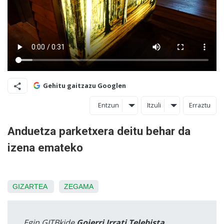
Gehitu gaitzazu Googlen
Entzun
Itzuli
Erraztu
Anduetza parketxera deitu behar da
izena emateko
GIZARTEA
ZEGAMA
Egin GITBkide
Goierri Irrati Telebista