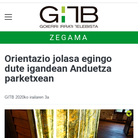
ZEGAMA
Orientazio jolasa egingo
dute igandean Anduetza
parketxean
GITB
2020ko irailaren 3a