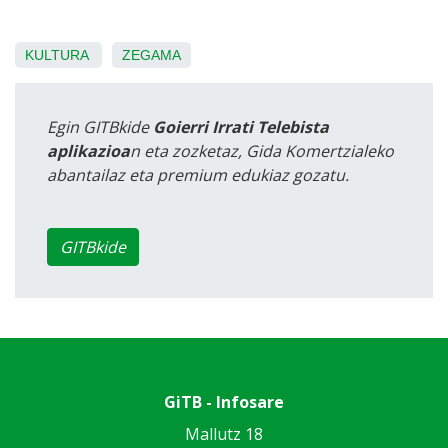
KULTURA
ZEGAMA
Egin GITBkide
Goierri Irrati Telebista
aplikazioa
n eta zozketaz, Gida Komertzialeko
abantailaz eta premium edukiaz gozatu.
GITBkide
GiTB - Infosare
Mallutz 18