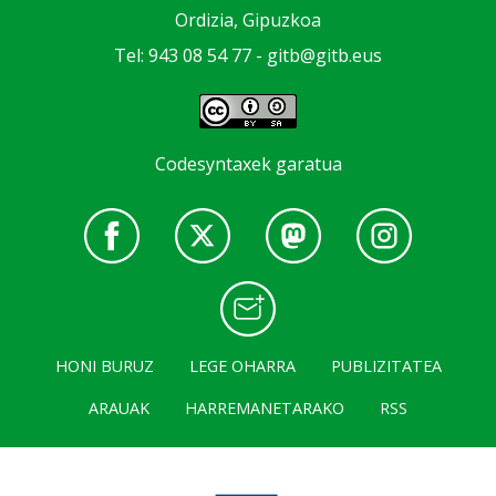
Ordizia, Gipuzkoa
Tel: 943 08 54 77 -
gitb@gitb.eus
Codesyntaxek garatua
HONI BURUZ
LEGE OHARRA
PUBLIZITATEA
ARAUAK
HARREMANETARAKO
RSS