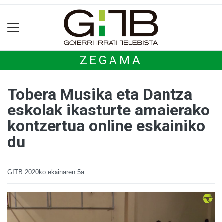
ZEGAMA
Tobera Musika eta Dantza
eskolak ikasturte amaierako
kontzertua online eskainiko
du
GITB
2020ko ekainaren 5a