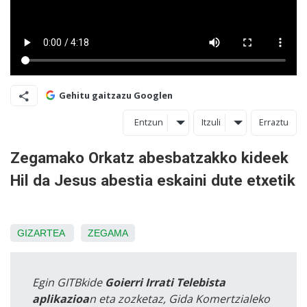
Gehitu gaitzazu Googlen
Entzun
Itzuli
Erraztu
Zegamako Orkatz abesbatzakko kideek
Hil da Jesus abestia eskaini dute etxetik
GIZARTEA
ZEGAMA
Egin GITBkide
Goierri Irrati Telebista
aplikazioa
n eta zozketaz, Gida Komertzialeko