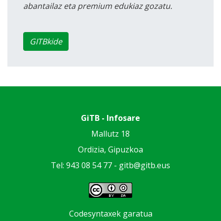
abantailaz eta premium edukiaz gozatu.
GITBkide
GiTB - Infosare
Mallutz 18
Ordizia, Gipuzkoa
Tel: 943 08 54 77 -
gitb@gitb.eus
Codesyntaxek garatua