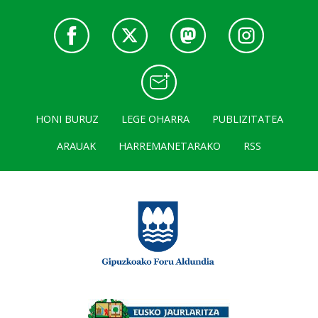
HONI BURUZ
LEGE OHARRA
PUBLIZITATEA
ARAUAK
HARREMANETARAKO
RSS