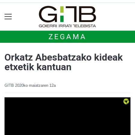
ZEGAMA
Orkatz Abesbatzako kideak
etxetik kantuan
GITB
2020ko maiatzaren 12a