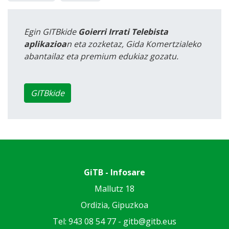
Egin GITBkide
Goierri Irrati Telebista
aplikazioa
n eta zozketaz, Gida Komertzialeko
abantailaz eta premium edukiaz gozatu.
GITBkide
GiTB - Infosare
Mallutz 18
Ordizia, Gipuzkoa
Tel: 943 08 54 77 -
gitb@gitb.eus