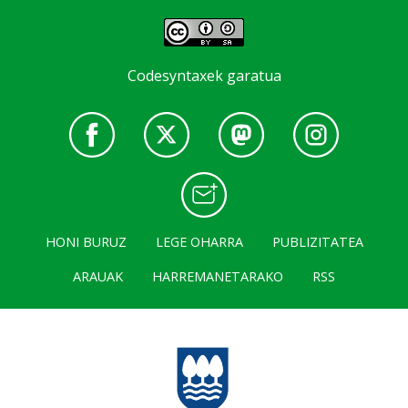
Codesyntaxek garatua
HONI BURUZ
LEGE OHARRA
PUBLIZITATEA
ARAUAK
HARREMANETARAKO
RSS