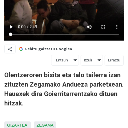
Gehitu gaitzazu Googlen
Entzun
Itzuli
Erraztu
Olentzeroren bisita eta talo tailerra izan
zituzten Zegamako Andueza parketxean.
Hauexek dira Goierritarrentzako dituen
hitzak.
GIZARTEA
ZEGAMA