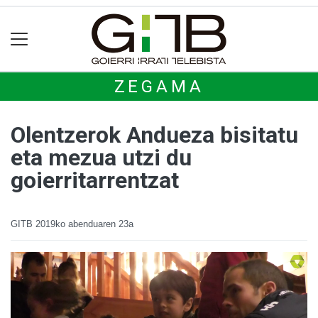
ZEGAMA
Olentzerok Andueza bisitatu
eta mezua utzi du
goierritarrentzat
GITB
2019ko abenduaren 23a