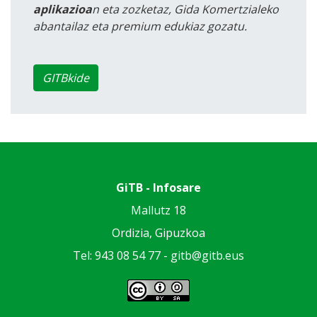
aplikazioa
n eta zozketaz, Gida Komertzialeko
abantailaz eta premium edukiaz gozatu.
GITBkide
GiTB - Infosare
Mallutz 18
Ordizia, Gipuzkoa
Tel: 943 08 54 77 -
gitb@gitb.eus