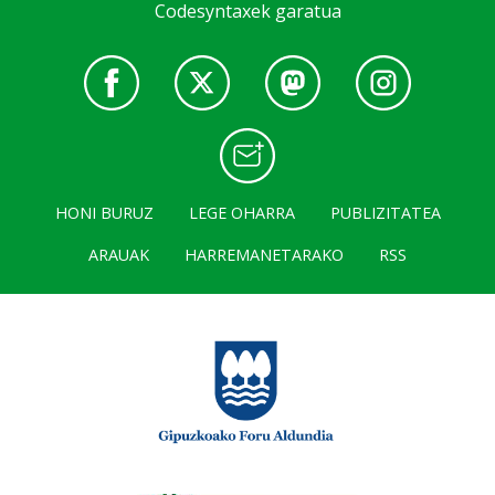
Codesyntaxek garatua
HONI BURUZ
LEGE OHARRA
PUBLIZITATEA
ARAUAK
HARREMANETARAKO
RSS