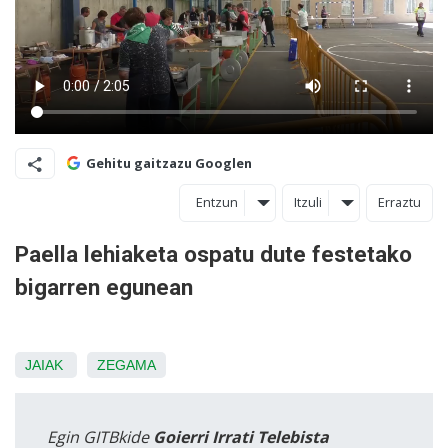
Gehitu gaitzazu Googlen
Entzun
Itzuli
Erraztu
Paella lehiaketa ospatu dute festetako
bigarren egunean
JAIAK
ZEGAMA
Egin GITBkide
Goierri Irrati Telebista