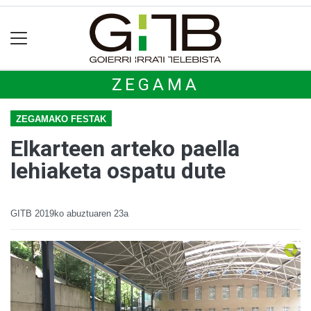
ZEGAMA
ZEGAMAKO FESTAK
Elkarteen arteko paella
lehiaketa ospatu dute
GITB
2019ko abuztuaren 23a