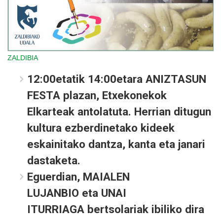
ZALDIBIA
12:00etatik 14:00etara
ANIZTASUN
FESTA
plazan, Etxekonekok
Elkarteak antolatuta. Herrian ditugun
kultura ezberdinetako kideek
eskainitako dantza, kanta eta janari
dastaketa.
Eguerdian,
MAIALEN
LUJANBIO
eta
UNAI
ITURRIAGA
bertsolariak ibiliko dira