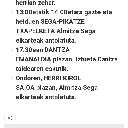
herrian zehar.
13:00etatik 14:00etara gazte eta
helduen
SEGA-PIKATZE
TXAPELKETA
Almitza Sega
elkarteak antolatuta.
17:30ean
DANTZA
EMANALDIA
plazan, Iztueta Dantza
taldearen eskutik.
Ondoren,
HERRI KIROL
SAIOA
plazan, Almitza Sega
elkarteak antolatuta.