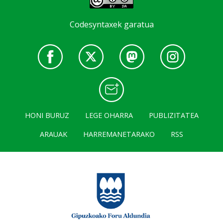
Codesyntaxek garatua
HONI BURUZ
LEGE OHARRA
PUBLIZITATEA
ARAUAK
HARREMANETARAKO
RSS