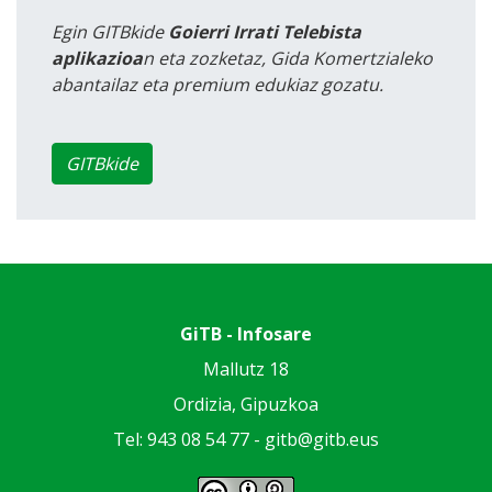
Egin GITBkide
Goierri Irrati Telebista
aplikazioa
n eta zozketaz, Gida Komertzialeko
abantailaz eta premium edukiaz gozatu.
GITBkide
GiTB - Infosare
Mallutz 18
Ordizia, Gipuzkoa
Tel: 943 08 54 77 -
gitb@gitb.eus