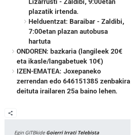
Lizarrusti - Zaldibi, 9:00etan
plazatik irtenda.
Helduentzat: Baraibar - Zaldibi,
7:00etan plazan autobusa
hartuta
ONDOREN: bazkaria (langileek 20€
eta ikasle/langabetuek 10€)
IZEN-EMATEA: Joxepaneko
zerrendan edo 646151385 zenbakira
deituta irailaren 25a baino lehen.
Egin GITBkide
Goierri Irrati Telebista