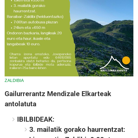
ZALDIBIA
Gailurrerantz Mendizale Elkarteak
antolatuta
IBILBIDEAK:
3. mailatik gorako haurrentzat: