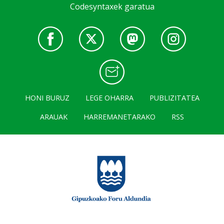
Codesyntaxek garatua
HONI BURUZ
LEGE OHARRA
PUBLIZITATEA
ARAUAK
HARREMANETARAKO
RSS