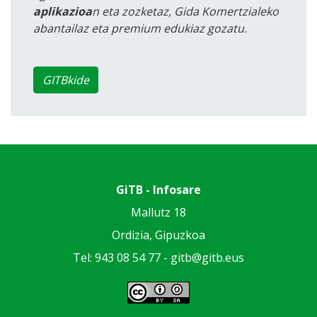
aplikazioa
n eta zozketaz, Gida Komertzialeko
abantailaz eta premium edukiaz gozatu.
GITBkide
GiTB - Infosare
Mallutz 18
Ordizia, Gipuzkoa
Tel: 943 08 54 77 -
gitb@gitb.eus