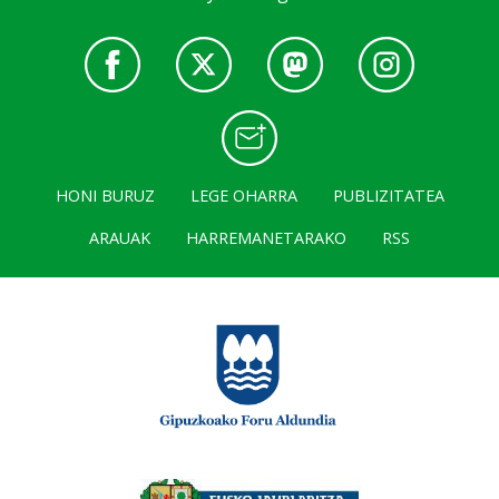
HONI BURUZ
LEGE OHARRA
PUBLIZITATEA
ARAUAK
HARREMANETARAKO
RSS