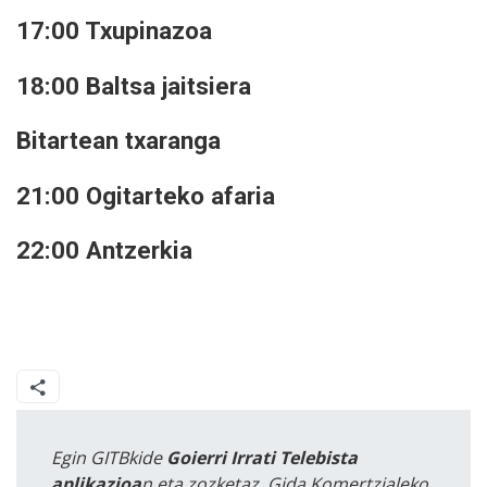
17:00 Txupinazoa
18:00 Baltsa jaitsiera
Bitartean txaranga
21:00 Ogitarteko afaria
22:00 Antzerkia
Egin GITBkide
Goierri Irrati Telebista
aplikazioa
n eta zozketaz, Gida Komertzialeko