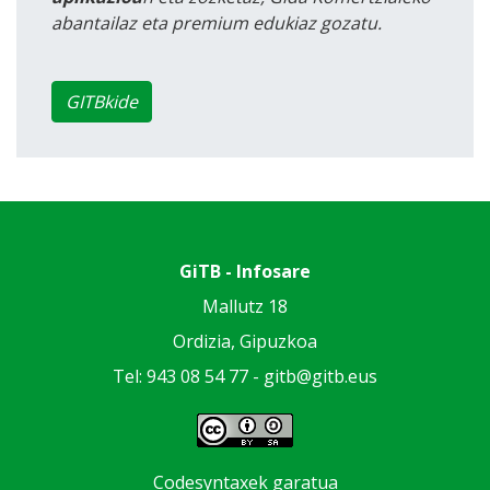
abantailaz eta premium edukiaz gozatu.
GITBkide
GiTB - Infosare
Mallutz 18
Ordizia, Gipuzkoa
Tel: 943 08 54 77 -
gitb@gitb.eus
Codesyntaxek garatua