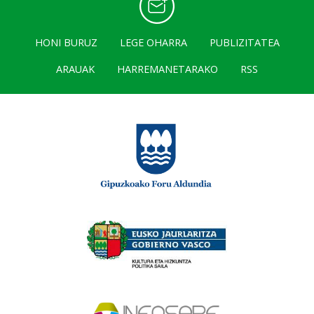
HONI BURUZ
LEGE OHARRA
PUBLIZITATEA
ARAUAK
HARREMANETARAKO
RSS