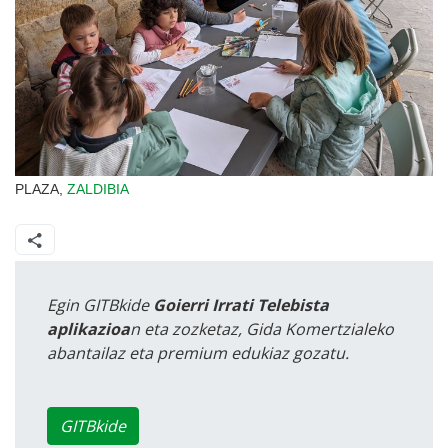
PLAZA,
ZALDIBIA
Egin GITBkide
Goierri Irrati Telebista
aplikazioa
n eta zozketaz, Gida Komertzialeko
abantailaz eta premium edukiaz gozatu.
GITBkide