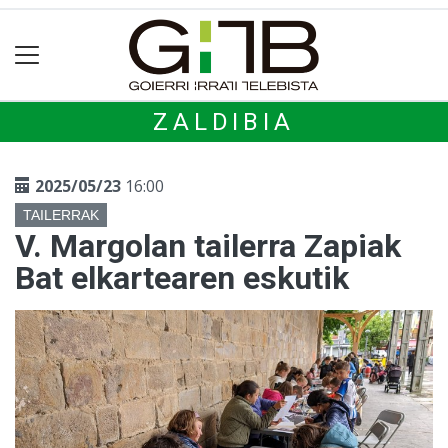
ZALDIBIA
2025/05/23
16:00
TAILERRAK
V. Margolan tailerra Zapiak
Bat elkartearen eskutik