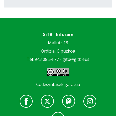
GiTB - Infosare
Mallutz 18
Ordizia, Gipuzkoa
Tel: 943 08 54 77 -
gitb@gitb.eus
Codesyntaxek garatua