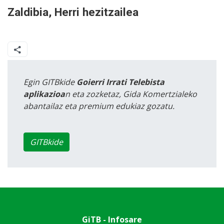
Zaldibia, Herri hezitzailea
Egin GITBkide
Goierri Irrati Telebista
aplikazioa
n eta zozketaz, Gida Komertzialeko
abantailaz eta premium edukiaz gozatu.
GITBkide
GiTB - Infosare