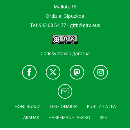
Mallutz 18
Ordizia, Gipuzkoa
Tel: 943 08 54 77 -
gitb@gitb.eus
Codesyntaxek garatua
HONI BURUZ
LEGE OHARRA
PUBLIZITATEA
ARAUAK
HARREMANETARAKO
RSS