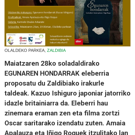
OLALDEKO PARKEA,
ZALDIBIA
Maiatzaren 28ko soladaldirako
EGUNAREN HONDARRAK eleberria
proposatu du Zaldibiako irakurle
taldeak. Kazuo Ishiguro japoniar jatorriko
idazle britainiarra da. Eleberri hau
zinemara eraman zen eta filma zortzi
Oscar saritarako izendatu zuten. Amaia
Apalauza eta Iñigo Roquek itzulitako lan