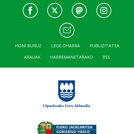
HONI BURUZ
LEGE OHARRA
PUBLIZITATEA
ARAUAK
HARREMANETARAKO
RSS