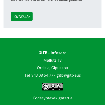
GITBkide
GiTB - Infosare
Mallutz 18
Ordizia, Gipuzkoa
Tel: 943 08 54 77 -
gitb@gitb.eus
Codesyntaxek garatua