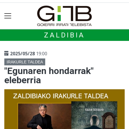
ZALDIBIA
2025/05/28
19:00
IRAKURLE TALDEA
"Egunaren hondarrak"
eleberria