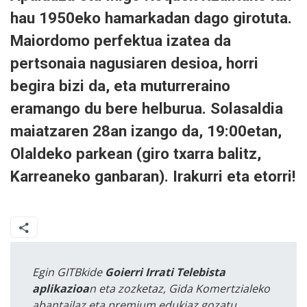
hau 1950eko hamarkadan dago girotuta.
Maiordomo perfektua izatea da
pertsonaia nagusiaren desioa, horri
begira bizi da, eta muturreraino
eramango du bere helburua. Solasaldia
maiatzaren 28an izango da, 19:00etan,
Olaldeko parkean (giro txarra balitz,
Karreaneko ganbaran). Irakurri eta etorri!
Egin GITBkide
Goierri Irrati Telebista
aplikazioa
n eta zozketaz, Gida Komertzialeko
abantailaz eta premium edukiaz gozatu.