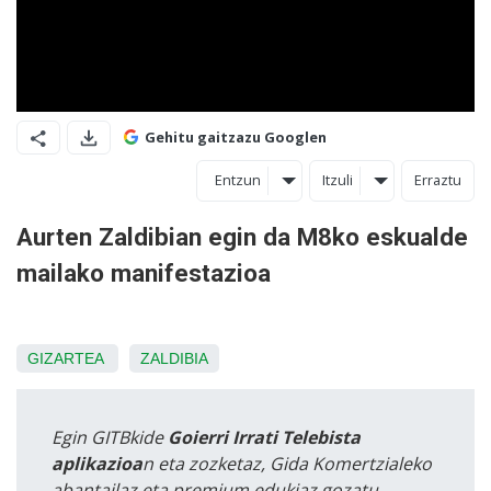
Gehitu gaitzazu Googlen
Entzun
Itzuli
Erraztu
Aurten Zaldibian egin da M8ko eskualde
mailako manifestazioa
GIZARTEA
ZALDIBIA
Egin GITBkide
Goierri Irrati Telebista
aplikazioa
n eta zozketaz, Gida Komertzialeko
abantailaz eta premium edukiaz gozatu.