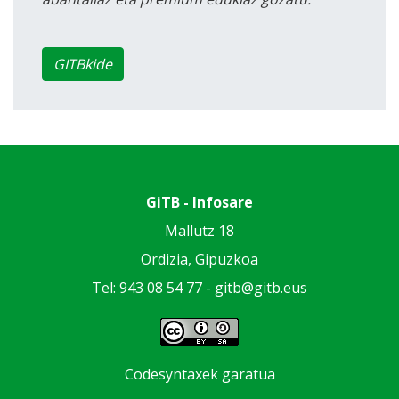
GITBkide
GiTB - Infosare
Mallutz 18
Ordizia, Gipuzkoa
Tel: 943 08 54 77 -
gitb@gitb.eus
Codesyntaxek garatua