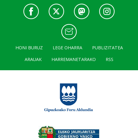
HONI BURUZ
LEGE OHARRA
PUBLIZITATEA
ARAUAK
HARREMANETARAKO
RSS