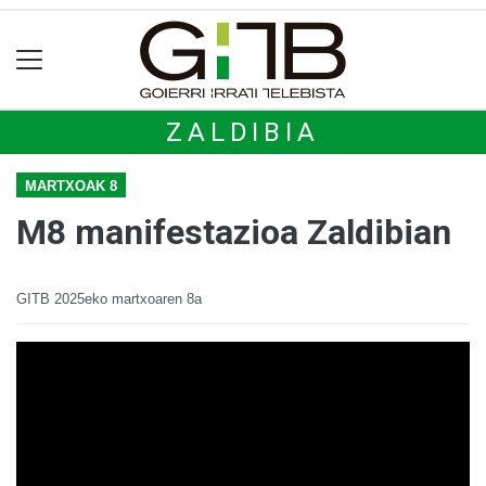
ZALDIBIA
MARTXOAK 8
M8 manifestazioa Zaldibian
GITB
2025eko martxoaren 8a