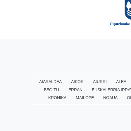
AIARALDEA
AIKOR
AIURRI
ALEA
BEGITU
ERRAN
EUSKALERRIA IRRA
KRONIKA
MAILOPE
NOAUA
O