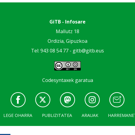
GiTB - Infosare
Mallutz 18
Ordizia, Gipuzkoa
Tel: 943 08 54 77 -
gitb@gitb.eus
Codesyntaxek garatua
LEGE OHARRA
PUBLIZITATEA
ARAUAK
HARREMANE