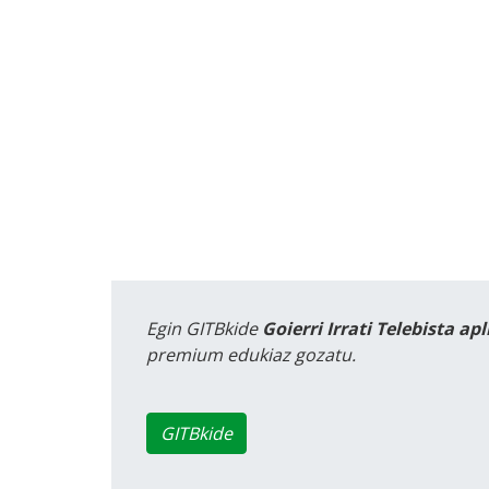
Egin GITBkide
Goierri Irrati Telebista ap
premium edukiaz gozatu.
GITBkide