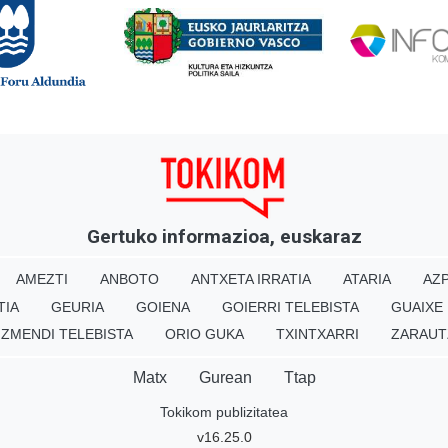
Gertuko informazioa, euskaraz
AMEZTI
ANBOTO
ANTXETA IRRATIA
ATARIA
AZP
TIA
GEURIA
GOIENA
GOIERRI TELEBISTA
GUAIXE
IZMENDI TELEBISTA
ORIO GUKA
TXINTXARRI
ZARAUT
Matx
Gurean
Ttap
Tokikom publizitatea
v16.25.0