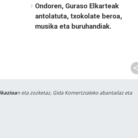
Ondoren, Guraso Elkarteak
antolatuta, txokolate beroa,
musika eta buruhandiak.
likazioa
n eta zozketaz, Gida Komertzialeko abantailaz eta