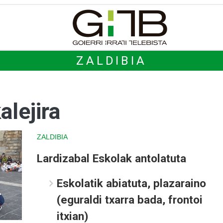
ZALDIBIA
alejira
ZALDIBIA
Lardizabal Eskolak antolatuta
Eskolatik abiatuta, plazaraino
(eguraldi txarra bada, frontoi
itxian)