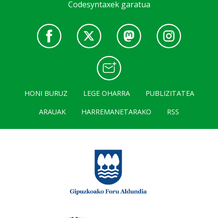
Codesyntaxek garatua
HONI BURUZ
LEGE OHARRA
PUBLIZITATEA
ARAUAK
HARREMANETARAKO
RSS