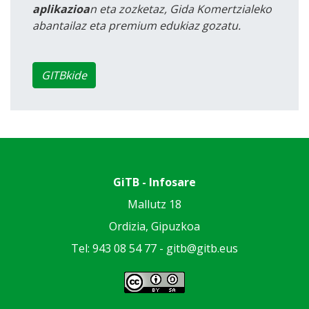
aplikazioa
n eta zozketaz, Gida Komertzialeko
abantailaz eta premium edukiaz gozatu.
GITBkide
GiTB - Infosare
Mallutz 18
Ordizia, Gipuzkoa
Tel: 943 08 54 77 -
gitb@gitb.eus