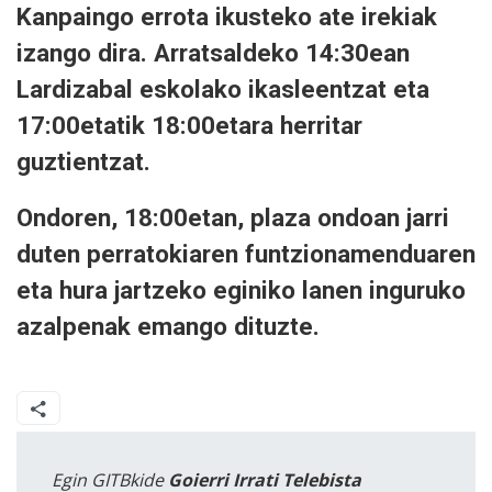
Kanpaingo errota ikusteko ate irekiak
izango dira. Arratsaldeko 14:30ean
Lardizabal eskolako ikasleentzat eta
17:00etatik 18:00etara herritar
guztientzat.
Ondoren, 18:00etan, plaza ondoan jarri
duten perratokiaren funtzionamenduaren
eta hura jartzeko eginiko lanen inguruko
azalpenak emango dituzte.
Egin GITBkide
Goierri Irrati Telebista