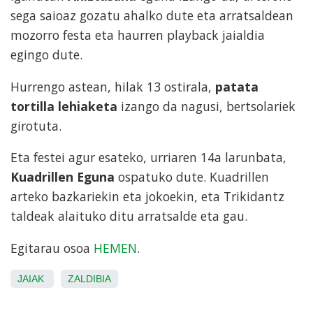
sega saioaz gozatu ahalko dute eta arratsaldean
mozorro festa eta haurren playback jaialdia
egingo dute.
Hurrengo astean, hilak 13 ostirala,
patata
tortilla lehiaketa
izango da nagusi, bertsolariek
girotuta.
Eta festei agur esateko, urriaren 14a larunbata,
Kuadrillen Eguna
ospatuko dute. Kuadrillen
arteko bazkariekin eta jokoekin, eta Trikidantz
taldeak alaituko ditu arratsalde eta gau.
Egitarau osoa
HEMEN
.
JAIAK
ZALDIBIA