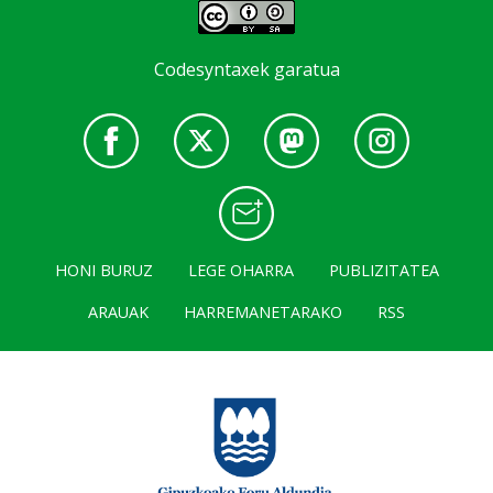
Codesyntaxek garatua
HONI BURUZ
LEGE OHARRA
PUBLIZITATEA
ARAUAK
HARREMANETARAKO
RSS