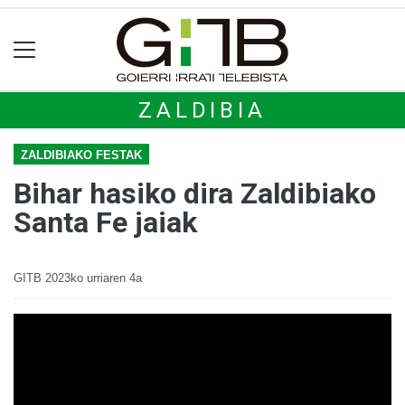
ZALDIBIA
ZALDIBIAKO FESTAK
Bihar hasiko dira Zaldibiako
Santa Fe jaiak
GITB
2023ko urriaren 4a