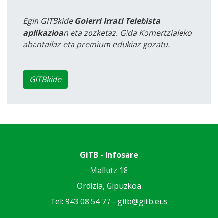
Egin GITBkide
Goierri Irrati Telebista
aplikazioa
n eta zozketaz, Gida Komertzialeko
abantailaz eta premium edukiaz gozatu.
GITBkide
GiTB - Infosare
Mallutz 18
Ordizia, Gipuzkoa
Tel: 943 08 54 77 -
gitb@gitb.eus