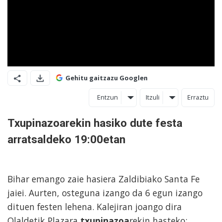
Gehitu gaitzazu Googlen
Entzun
Itzuli
Erraztu
Txupinazoarekin hasiko dute festa
arratsaldeko 19:00etan
Bihar emango zaie hasiera Zaldibiako Santa Fe
jaiei. Aurten, osteguna izango da 6 egun izango
dituen festen lehena. Kalejiran joango dira
Olaldetik Plazara
txupinazoa
rekin hasteko;