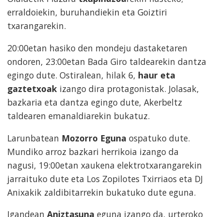
erraldoiekin, buruhandiekin eta Goiztiri
txarangarekin.
20:00etan hasiko den mondeju dastaketaren
ondoren, 23:00etan Bada Giro taldearekin dantza
egingo dute. Ostiralean, hilak 6,
haur eta
gaztetxoak
izango dira protagonistak. Jolasak,
bazkaria eta dantza egingo dute, Akerbeltz
taldearen emanaldiarekin bukatuz.
Larunbatean
Mozorro Eguna
ospatuko dute.
Mundiko arroz bazkari herrikoia izango da
nagusi, 19:00etan xaukena elektrotxarangarekin
jarraituko dute eta Los Zopilotes Txirriaos eta DJ
Anixakik zaldibitarrekin bukatuko dute eguna.
Igandean
Aniztasuna
eguna izango da, urteroko