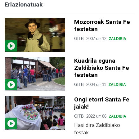
Erlazionatuak
Mozorroak Santa Fe
festetan
GITB
2007 urr 12
ZALDIBIA
Kuadrila eguna
Zaldibiako Santa Fe
festetan
GITB
2004 urr 11
ZALDIBIA
Ongi etorri Santa Fe
jaiak!
GITB
2022 urr 06
ZALDIBIA
Hasi dira Zaldibiako
festak