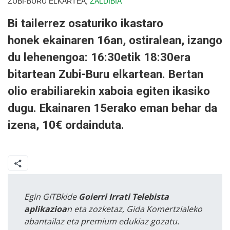
ZUBI-BURU ELKARTEA,
ZALDIBIA
Bi tailerrez osaturiko ikastaro
honek ekainaren 16an, ostiralean, izango
du lehenengoa: 16:30etik 18:30era
bitartean Zubi-Buru elkartean. Bertan
olio erabiliarekin xaboia egiten ikasiko
dugu. Ekainaren 15erako eman behar da
izena, 10€ ordainduta.
Egin GITBkide
Goierri Irrati Telebista
aplikazioa
n eta zozketaz, Gida Komertzialeko
abantailaz eta premium edukiaz gozatu.