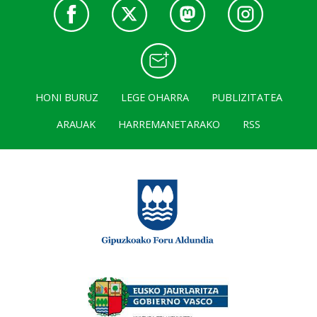
HONI BURUZ
LEGE OHARRA
PUBLIZITATEA
ARAUAK
HARREMANETARAKO
RSS