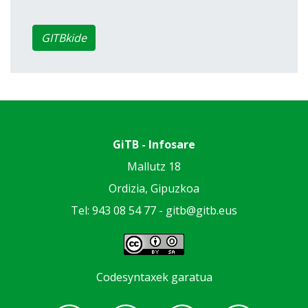
GITBkide
GiTB - Infosare
Mallutz 18
Ordizia, Gipuzkoa
Tel: 943 08 54 77 -
gitb@gitb.eus
Codesyntaxek garatua