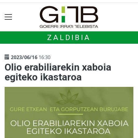
ZALDIBIA
2023/06/16
16:30
Olio erabiliarekin xaboia
egiteko ikastaroa