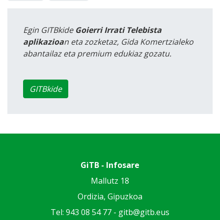
Egin GITBkide
Goierri Irrati Telebista
aplikazioa
n eta zozketaz, Gida Komertzialeko
abantailaz eta premium edukiaz gozatu.
GITBkide
GiTB - Infosare
Mallutz 18
Ordizia, Gipuzkoa
Tel: 943 08 54 77 -
gitb@gitb.eus