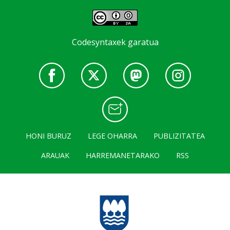
Codesyntaxek garatua
HONI BURUZ
LEGE OHARRA
PUBLIZITATEA
ARAUAK
HARREMANETARAKO
RSS