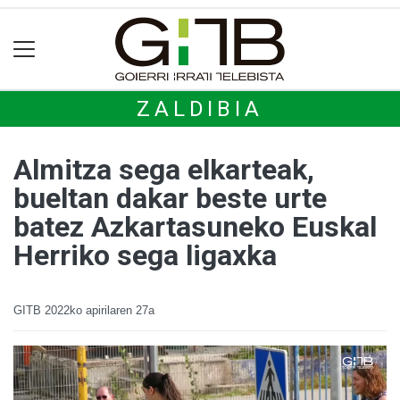
ZALDIBIA
Almitza sega elkarteak,
bueltan dakar beste urte
batez Azkartasuneko Euskal
Herriko sega ligaxka
GITB
2022ko apirilaren 27a