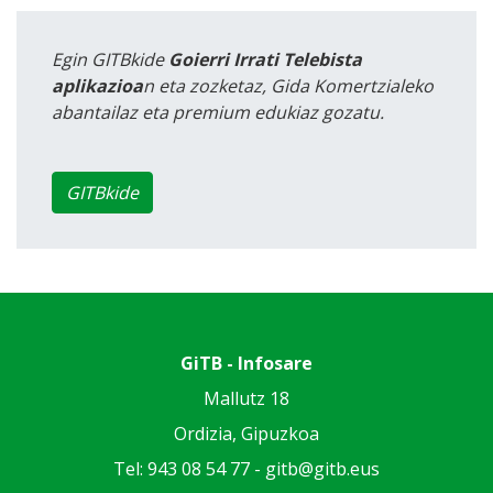
Egin GITBkide
Goierri Irrati Telebista
aplikazioa
n eta zozketaz, Gida Komertzialeko
abantailaz eta premium edukiaz gozatu.
GITBkide
GiTB - Infosare
Mallutz 18
Ordizia, Gipuzkoa
Tel: 943 08 54 77 -
gitb@gitb.eus