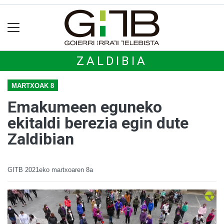
ZALDIBIA
MARTXOAK 8
Emakumeen eguneko
ekitaldi berezia egin dute
Zaldibian
GITB
2021eko martxoaren 8a