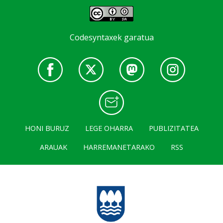
Codesyntaxek garatua
HONI BURUZ
LEGE OHARRA
PUBLIZITATEA
ARAUAK
HARREMANETARAKO
RSS