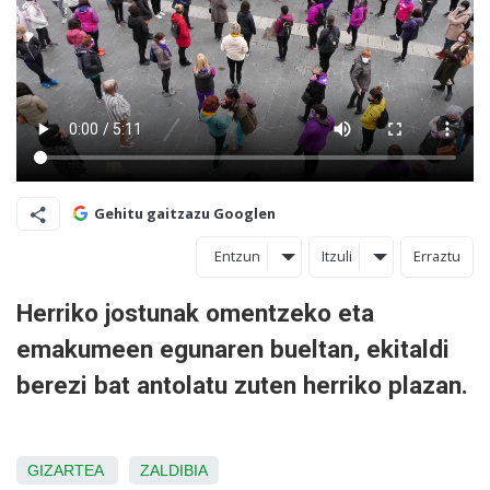
Gehitu gaitzazu Googlen
Entzun
Itzuli
Erraztu
Herriko jostunak omentzeko eta
emakumeen egunaren bueltan, ekitaldi
berezi bat antolatu zuten herriko plazan.
GIZARTEA
ZALDIBIA