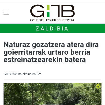
ZALDIBIA
Naturaz gozatzera atera dira
goierritarrak urtaro berria
estreinatzearekin batera
GITB
2020ko ekainaren 22a