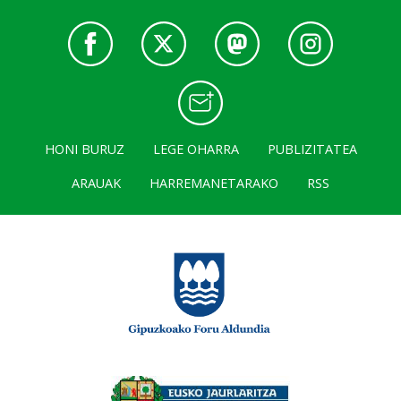
HONI BURUZ
LEGE OHARRA
PUBLIZITATEA
ARAUAK
HARREMANETARAKO
RSS