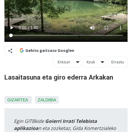
Gehitu gaitzazu Googlen
Entzun
Itzuli
Erraztu
Lasaitasuna eta giro ederra Arkakan
GIZARTEA
ZALDIBIA
Egin GITBkide
Goierri Irrati Telebista
aplikazioa
n eta zozketaz, Gida Komertzialeko