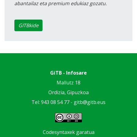
abantailaz eta premium edukiaz gozatu.
GITBkide
GiTB - Infosare
Mallutz 18
Ordizia, Gipuzkoa
Tel: 943 08 54 77 -
gitb@gitb.eus
Codesyntaxek garatua