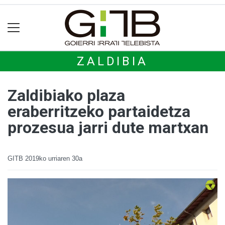
ZALDIBIA
Zaldibiako plaza
eraberritzeko partaidetza
prozesua jarri dute martxan
GITB
2019ko urriaren 30a