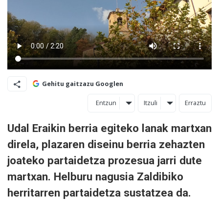
Gehitu gaitzazu Googlen
Entzun
Itzuli
Erraztu
Udal Eraikin berria egiteko lanak martxan
direla, plazaren diseinu berria zehazten
joateko partaidetza prozesua jarri dute
martxan. Helburu nagusia Zaldibiko
herritarren partaidetza sustatzea da.