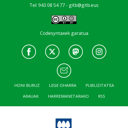
Tel: 943 08 54 77 -
gitb@gitb.eus
Codesyntaxek garatua
HONI BURUZ
LEGE OHARRA
PUBLIZITATEA
ARAUAK
HARREMANETARAKO
RSS