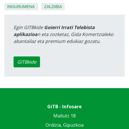
INGURUMENA
ZALDIBIA
Egin GITBkide
Goierri Irrati Telebista
aplikazioa
n eta zozketaz, Gida Komertzialeko
abantailaz eta premium edukiaz gozatu.
GITBkide
GiTB - Infosare
Mallutz 18
Ordizia, Gipuzkoa