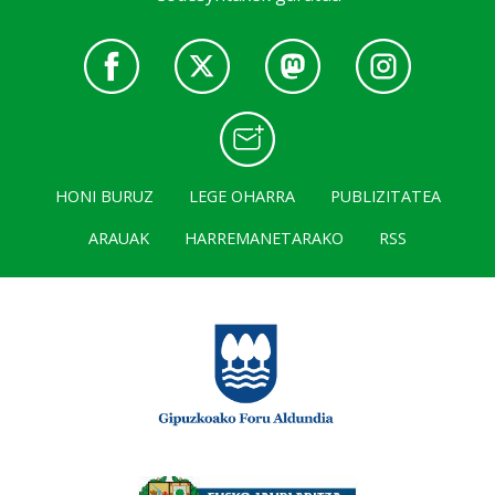
HONI BURUZ
LEGE OHARRA
PUBLIZITATEA
ARAUAK
HARREMANETARAKO
RSS