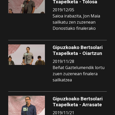
Txapelketa - Tolosa
2019/12/05
Saioa irabazita, Jon Maia
sailkatu zen zuzenean
Donostiako finalerako
Gipuzkoako Bertsolari
Txapelketa - Oiartzun
2019/11/28
Beñat Gaztelumendik lortu
zuen zuzenean finalera
sailkatzea
Gipuzkoako Bertsolari
Txapelketa - Arrasate
2019/11/21