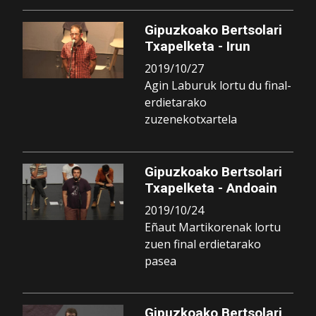
Gipuzkoako Bertsolari
Txapelketa - Irun
2019/10/27
Agin Laburuk lortu du final-
erdietarako
zuzenekotxartela
Gipuzkoako Bertsolari
Txapelketa - Andoain
2019/10/24
Eñaut Martikorenak lortu
zuen final erdietarako
pasea
Gipuzkoako Bertsolari