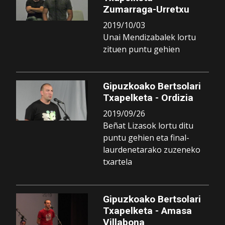
Zumarraga-Urretxu
2019/10/03
Unai Mendizabalek lortu
zituen puntu gehien
Gipuzkoako Bertsolari
Txapelketa - Ordizia
2019/09/26
Beñat Lizasok lortu ditu
puntu gehien eta final-
laurdenetarako zuzeneko
txartela
Gipuzkoako Bertsolari
Txapelketa - Amasa
Villabona