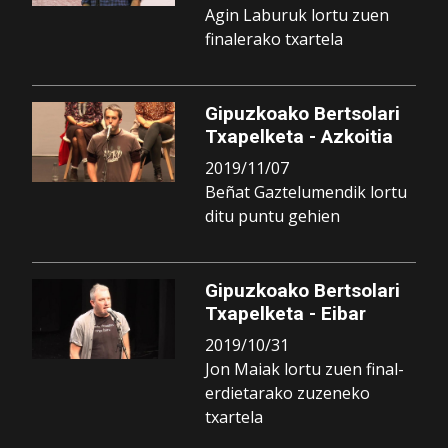
Agin Laburuk lortu zuen
finalerako txartela
Gipuzkoako Bertsolari
Txapelketa - Azkoitia
2019/11/07
Beñat Gaztelumendik lortu
ditu puntu gehien
Gipuzkoako Bertsolari
Txapelketa - Eibar
2019/10/31
Jon Maiak lortu zuen final-
erdietarako zuzeneko
txartela