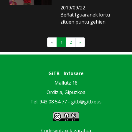
2019/09/22
Beñat Iguaranek lortu
zituen puntu gehien
«
1
2
»
GiTB - Infosare
Mallutz 18
Ordizia, Gipuzkoa
Tel: 943 08 54 77 -
gitb@gitb.eus
Codesyntaxek garatua