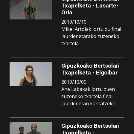
Txapelketa - Lasarte-
Oria
2019/10/10
Mikel Artolak lortu du final
laurdenetarako zuzeneko
txartela
Gipuzkoako Bertsolari
Txapelketa - Elgoibar
2019/10/05
Ane Labakak lortu zuen
zuzeneko txartela final-
laurdenetan kantatzeko
Gipuzkoako Bertsolari
Txapelketa -