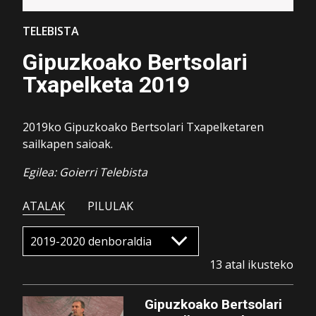
TELEBISTA
Gipuzkoako Bertsolari
Txapelketa 2019
2019ko Gipuzkoako Bertsolari Txapelketaren
sailkapen saioak.
Egilea: Goierri Telebista
ATALAK
PILULAK
13 atal ikusteko
Gipuzkoako Bertsolari