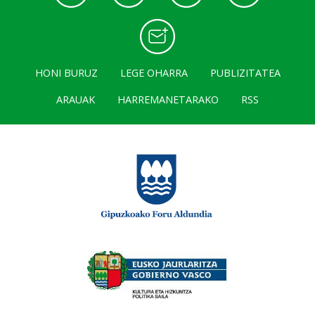
HONI BURUZ
LEGE OHARRA
PUBLIZITATEA
ARAUAK
HARREMANETARAKO
RSS