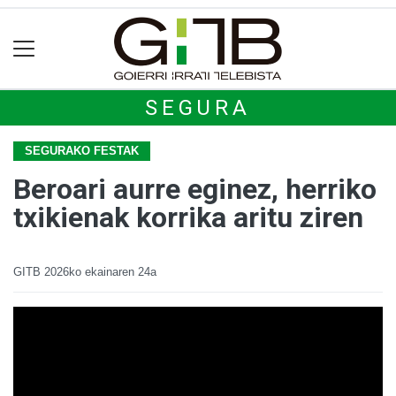
SEGURA
SEGURAKO FESTAK
Beroari aurre eginez, herriko
txikienak korrika aritu ziren
GITB
2026ko ekainaren 24a