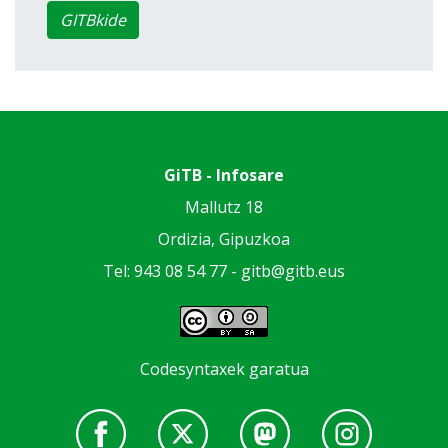
GITBkide
GiTB - Infosare
Mallutz 18
Ordizia, Gipuzkoa
Tel: 943 08 54 77 -
gitb@gitb.eus
Codesyntaxek garatua