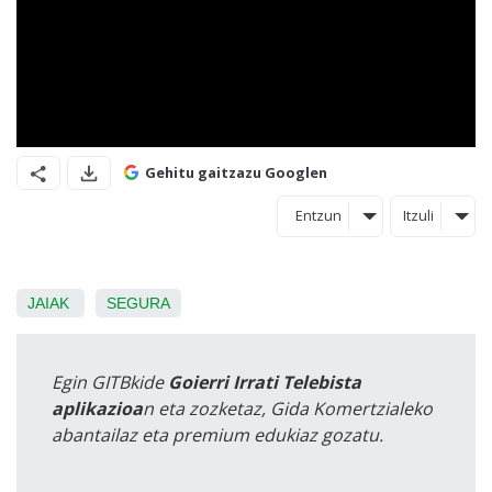
Gehitu gaitzazu Googlen
Entzun
Itzuli
JAIAK
SEGURA
Egin GITBkide
Goierri Irrati Telebista
aplikazioa
n eta zozketaz, Gida Komertzialeko
abantailaz eta premium edukiaz gozatu.