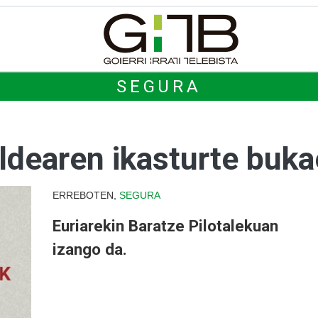
SEGURA
aldearen ikasturte buk
ERREBOTEN,
SEGURA
Euriarekin Baratze Pilotalekuan
izango da.