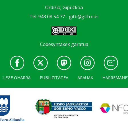
Ordizia, Gipuzkoa
Tel: 943 08 54 77 -
gitb@gitb.eus
Codesyntaxek garatua
LEGE OHARRA
PUBLIZITATEA
ARAUAK
HARREMANE