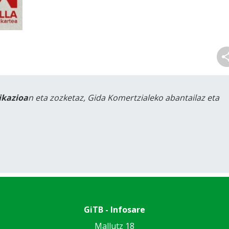
likazioa
n eta zozketaz, Gida Komertzialeko abantailaz eta
GiTB - Infosare
Mallutz 18