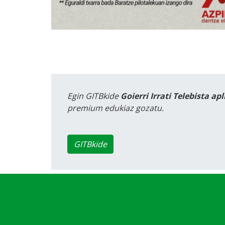
Egin GITBkide
Goierri Irrati Telebista ap
premium edukiaz gozatu.
GITBkide