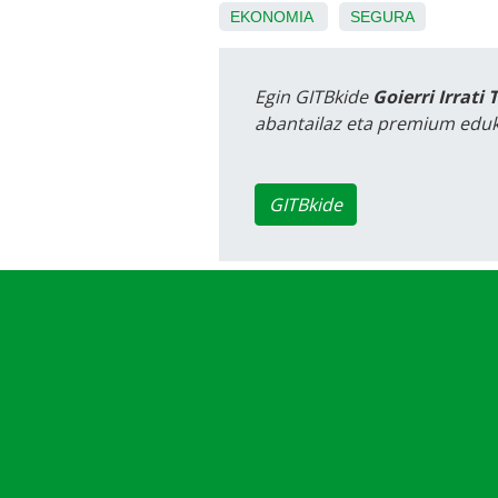
EKONOMIA
SEGURA
Egin GITBkide
Goierri Irrati 
abantailaz eta premium eduk
GITBkide