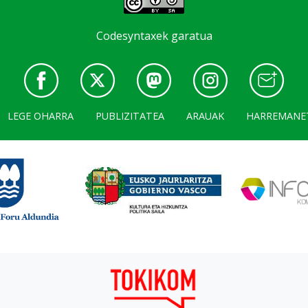
Codesyntaxek garatua
LEGE OHARRA
PUBLIZITATEA
ARAUAK
HARREMANE