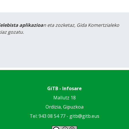
Telebista aplikazioa
n eta zozketaz, Gida Komertzialeko
iaz gozatu.
GiTB - Infosare
Mallutz 18
Ordizia, Gipuzkoa
Tel: 943 08 54 77 -
gitb@gitb.eus