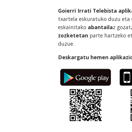
Goierri Irrati Telebista apli
txartela eskuratuko duzu eta
eskainitako
abantaila
z gozat
zozketetan
parte hartzeko e
duzue.
Deskargatu hemen aplikazi