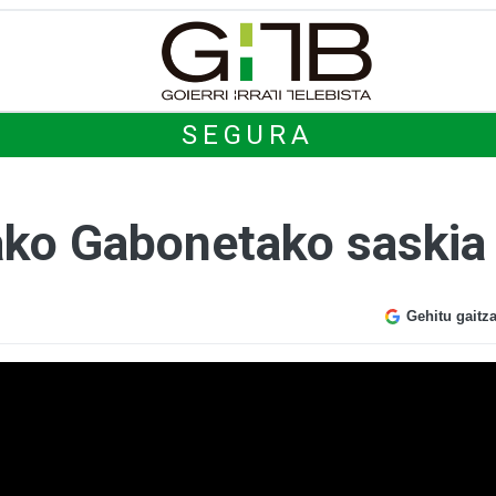
SEGURA
ako Gabonetako saskia
Gehitu gaitz