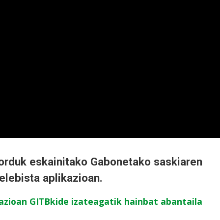
orduk eskainitako Gabonetako saskiaren
Telebista aplikazioan.
ikazioan GITBkide izateagatik hainbat abantaila