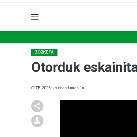
ZOZKETA
Otorduk eskainit
GITB
2025eko abenduaren 1a