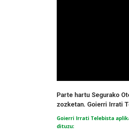
Parte hartu Segurako Ot
zozketan. Goierri Irrati 
Goierri Irrati Telebista apl
dituzu: