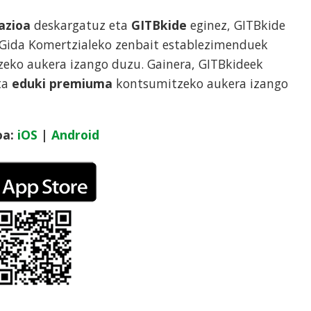
kazioa
deskargatuz eta
GITBkide
eginez, GITBkide
 Gida Komertzialeko zenbait establezimenduek
zeko aukera izango duzu. Gainera, GITBkideek
ta
eduki premiuma
kontsumitzeko aukera izango
oa:
iOS
|
Android