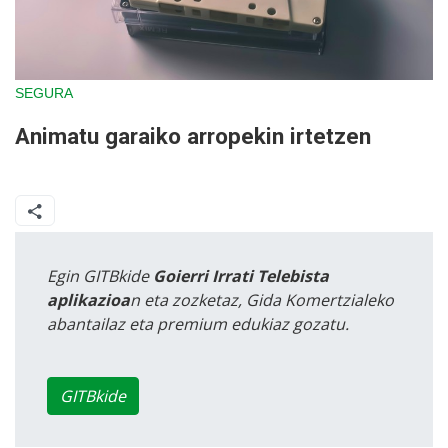
SEGURA
Animatu garaiko arropekin irtetzen
Egin GITBkide
Goierri Irrati Telebista
aplikazioa
n eta zozketaz, Gida Komertzialeko
abantailaz eta premium edukiaz gozatu.
GITBkide