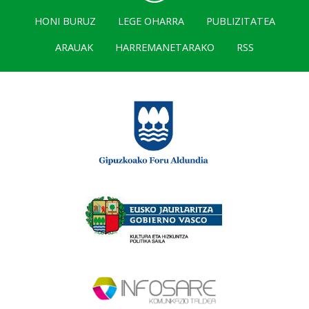
HONI BURUZ
LEGE OHARRA
PUBLIZITATEA
ARAUAK
HARREMANETARAKO
RSS