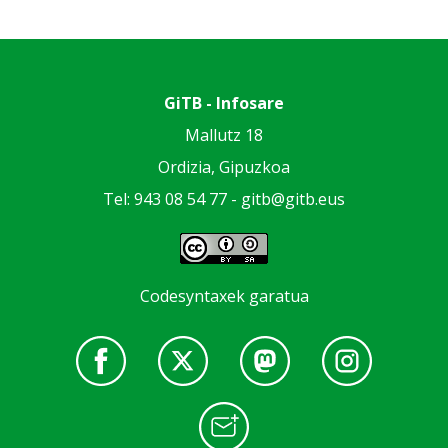
GiTB - Infosare
Mallutz 18
Ordizia, Gipuzkoa
Tel: 943 08 54 77 -
gitb@gitb.eus
Codesyntaxek garatua