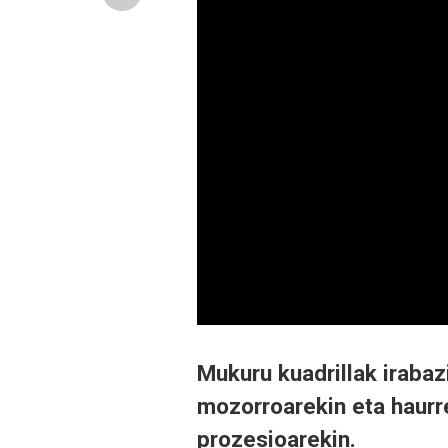
Mukuru kuadrillak iraba
mozorroarekin eta haurr
prozesioarekin.