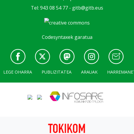
Tel: 943 08 54 77 -
gitb@gitb.eus
Codesyntaxek garatua
LEGE OHARRA
PUBLIZITATEA
ARAUAK
HARREMANE