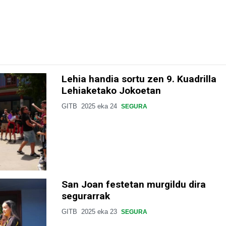
Lehia handia sortu zen 9. Kuadrilla
Lehiaketako Jokoetan
GITB
2025 eka 24
SEGURA
San Joan festetan murgildu dira
segurarrak
GITB
2025 eka 23
SEGURA