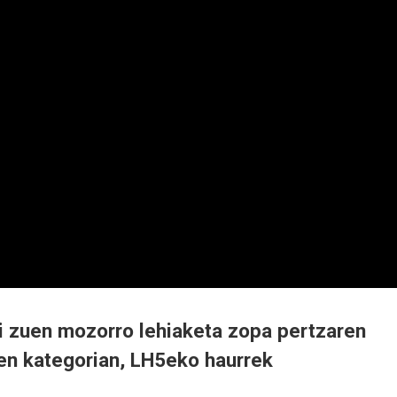
zi zuen mozorro lehiaketa zopa pertzaren
en kategorian, LH5eko haurrek