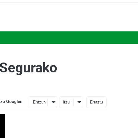
i Segurako
azu Googlen
Entzun
Itzuli
Erraztu