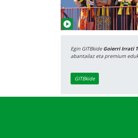
Egin GITBkide
Goierri Irrati 
abantailaz eta premium eduk
GITBkide