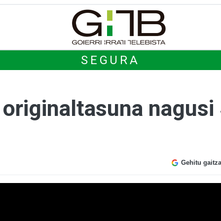
SEGURA
, originaltasuna nagus
Gehitu gaitz