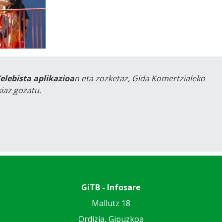
Telebista aplikazioa
n eta zozketaz, Gida Komertzialeko
iaz gozatu.
GiTB - Infosare
Mallutz 18
Ordizia, Gipuzkoa