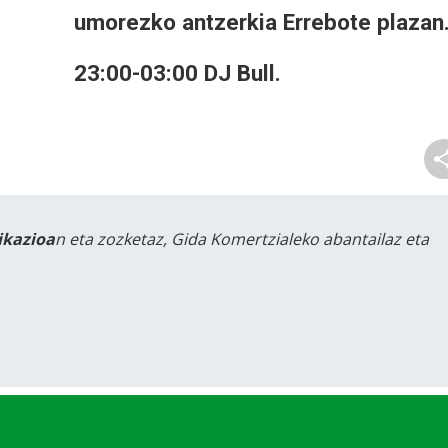
umorezko antzerkia Errebote plazan
23:00-03:00 DJ Bull.
likazioa
n eta zozketaz, Gida Komertzialeko abantailaz eta