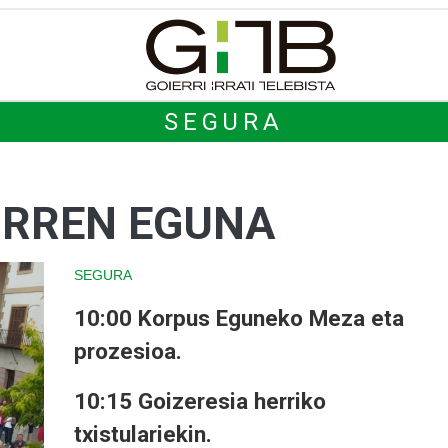
SEGURA
AURREN EGUNA
SEGURA
10:00 Korpus Eguneko Meza eta
prozesioa.
10:15 Goizeresia herriko
txistulariekin.