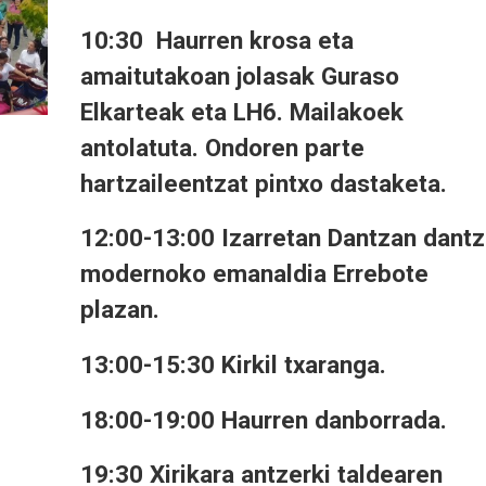
10:30 Haurren krosa eta
amaitutakoan jolasak Guraso
Elkarteak eta LH6. Mailakoek
antolatuta. Ondoren parte
hartzaileentzat pintxo dastaketa.
12:00-13:00 Izarretan Dantzan dant
modernoko emanaldia Errebote
plazan.
13:00-15:30 Kirkil txaranga.
18:00-19:00 Haurren danborrada.
19:30 Xirikara antzerki taldearen