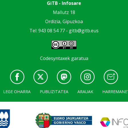
GiTB - Infosare
Mallutz 18
Ordizia, Gipuzkoa
Tel: 943 08 54 77 -
gitb@gitb.eus
Codesyntaxek garatua
LEGE OHARRA
PUBLIZITATEA
ARAUAK
HARREMANE