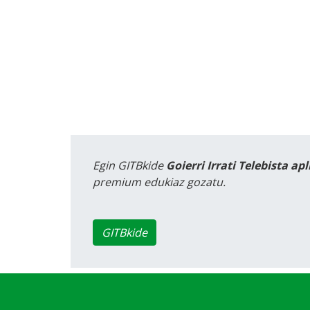
Egin GITBkide
Goierri Irrati Telebista ap
premium edukiaz gozatu.
GITBkide