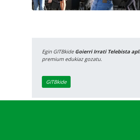
Egin GITBkide
Goierri Irrati Telebista ap
premium edukiaz gozatu.
GITBkide