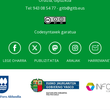
Ordizia, Gipuzkoa
Tel: 943 08 54 77 -
gitb@gitb.eus
Codesyntaxek garatua
LEGE OHARRA
PUBLIZITATEA
ARAUAK
HARREMANE