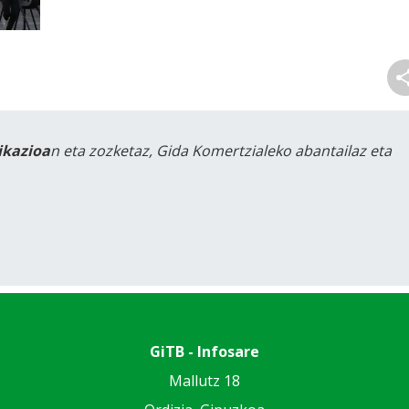
likazioa
n eta zozketaz, Gida Komertzialeko abantailaz eta
GiTB - Infosare
Mallutz 18