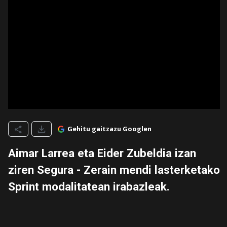
Gehitu gaitzazu Googlen
Aimar Larrea eta Eider Zubeldia izan
ziren Segura - Zerain mendi lasterketako
Sprint modalitatean irabazleak.