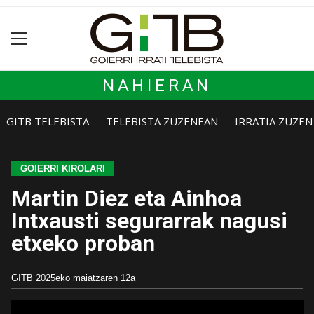
NAHIERAN
GITB TELEBISTA
TELEBISTA ZUZENEAN
IRRATIA ZUZE
GOIERRI KIROLARI
Martin Diez eta Ainhoa
Intxausti segurarrak nagusi
etxeko proban
GITB
2025eko maiatzaren 12a