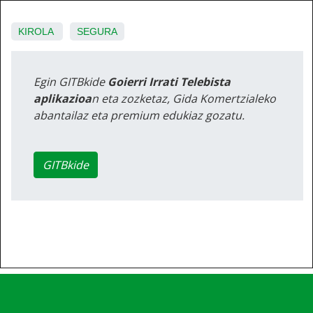
KIROLA
SEGURA
Egin GITBkide
Goierri Irrati Telebista
aplikazioa
n eta zozketaz, Gida Komertzialeko
abantailaz eta premium edukiaz gozatu.
GITBkide