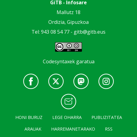
GiTB - Infosare
Mallutz 18
Ordizia, Gipuzkoa
Tel: 943 08 54 77 -
gitb@gitb.eus
Codesyntaxek garatua
HONI BURUZ
LEGE OHARRA
PUBLIZITATEA
ARAUAK
HARREMANETARAKO
RSS