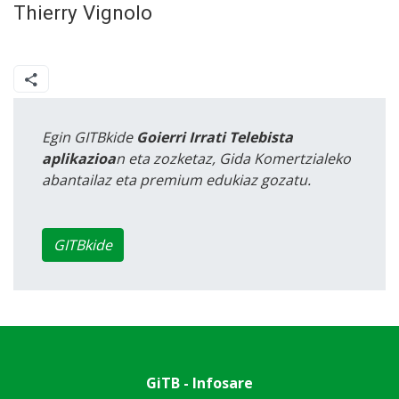
Thierry
Vignolo
Egin GITBkide
Goierri Irrati Telebista
aplikazioa
n eta zozketaz, Gida Komertzialeko
abantailaz eta premium edukiaz gozatu.
GITBkide
GiTB - Infosare