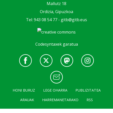
Mallutz 18
Ordizia, Gipuzkoa
Tel: 943 08 54 77 -
gitb@gitb.eus
Codesyntaxek garatua
HONI BURUZ
LEGE OHARRA
PUBLIZITATEA
ARAUAK
HARREMANETARAKO
RSS