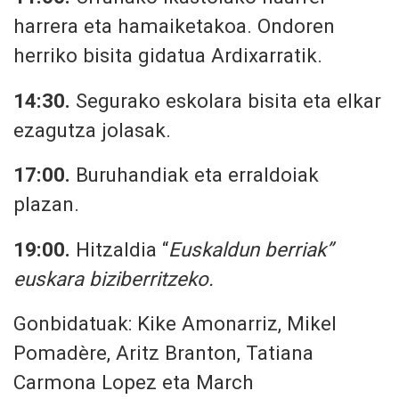
harrera eta hamaiketakoa. Ondoren
herriko bisita gidatua Ardixarratik.
14:30.
Segurako eskolara bisita eta elkar
ezagutza jolasak.
17:00.
Buruhandiak eta erraldoiak
plazan.
19:00.
Hitzaldia “
Euskaldun berriak”
euskara biziberritzeko.
Gonbidatuak: Kike Amonarriz, Mikel
Pomadère, Aritz Branton, Tatiana
Carmona Lopez eta March