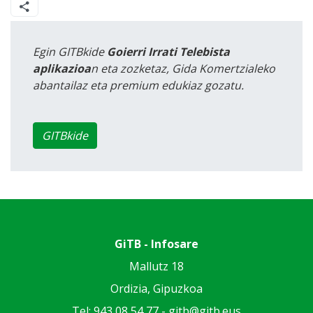
Egin GITBkide
Goierri Irrati Telebista
aplikazioa
n eta zozketaz, Gida Komertzialeko
abantailaz eta premium edukiaz gozatu.
GITBkide
GiTB - Infosare
Mallutz 18
Ordizia, Gipuzkoa
Tel: 943 08 54 77 -
gitb@gitb.eus