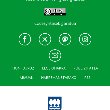
Codesyntaxek garatua
HONI BURUZ
LEGE OHARRA
PUBLIZITATEA
ARAUAK
HARREMANETARAKO
RSS