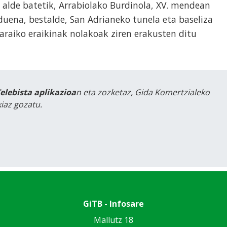
 alde batetik, Arrabiolako Burdinola, XV. mendean
duena, bestalde, San Adrianeko tunela eta baseliza
raiko eraikinak nolakoak ziren erakusten ditu
Telebista aplikazioa
n eta zozketaz, Gida Komertzialeko
iaz gozatu.
GiTB - Infosare
Mallutz 18