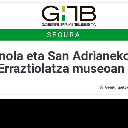
SEGURA
inola eta San Adrianek
 Erraztiolatza museoan
Gehitu gaitz