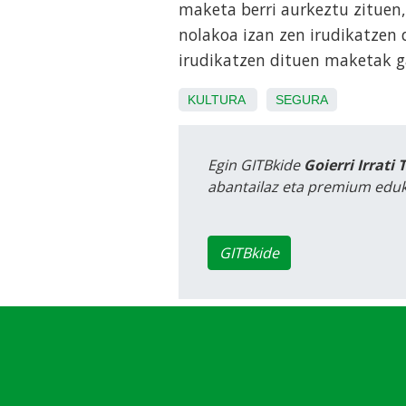
maketa berri aurkeztu zituen,
nolakoa izan zen irudikatzen 
irudikatzen dituen maketak ga
KULTURA
SEGURA
Egin GITBkide
Goierri Irrati 
abantailaz eta premium eduk
GITBkide