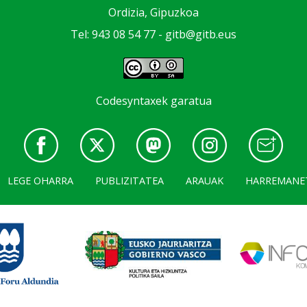
Ordizia, Gipuzkoa
Tel: 943 08 54 77 -
gitb@gitb.eus
Codesyntaxek garatua
LEGE OHARRA
PUBLIZITATEA
ARAUAK
HARREMANE