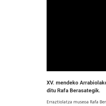
XV. mendeko Arrabiolako
ditu Rafa Berasategik.
Erraztiolatza museoa Rafa Ber