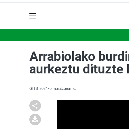
Arrabiolako burd
aurkeztu dituzte
GITB
2024ko maiatzaren 7a