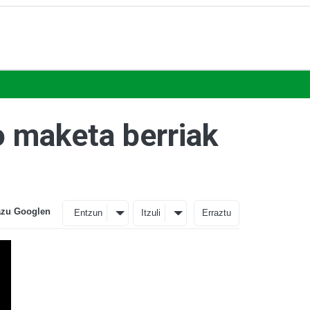
o maketa berriak
azu Googlen
Entzun
Itzuli
Erraztu