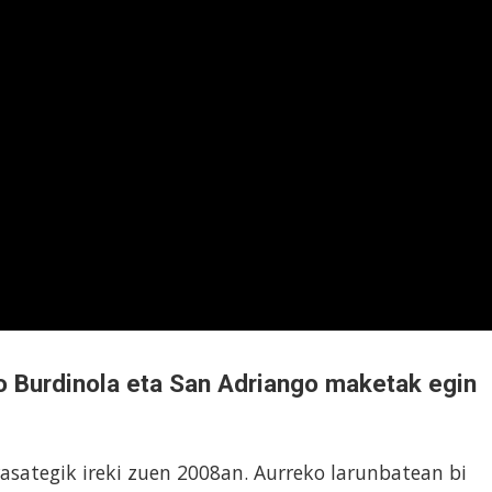
 Burdinola eta San Adriango maketak egin
asategik ireki zuen 2008an. Aurreko larunbatean bi