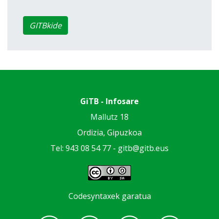
GITBkide
GiTB - Infosare
Mallutz 18
Ordizia, Gipuzkoa
Tel: 943 08 54 77 -
gitb@gitb.eus
Codesyntaxek garatua