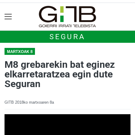
SEGURA
MARTXOAK 8
M8 grebarekin bat eginez
elkarretaratzea egin dute
Seguran
GITB
2018ko martxoaren 8a