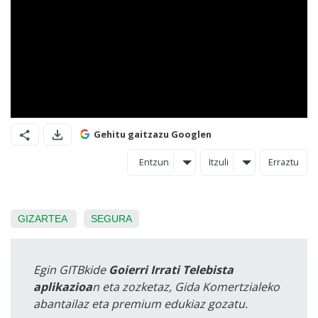
Gehitu gaitzazu Googlen
Entzun
Itzuli
Erraztu
GIZARTEA
SEGURA
Egin GITBkide
Goierri Irrati Telebista
aplikazioa
n eta zozketaz, Gida Komertzialeko
abantailaz eta premium edukiaz gozatu.