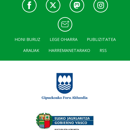
HONI BURUZ
LEGE OHARRA
PUBLIZITATEA
ARAUAK
HARREMANETARAKO
RSS