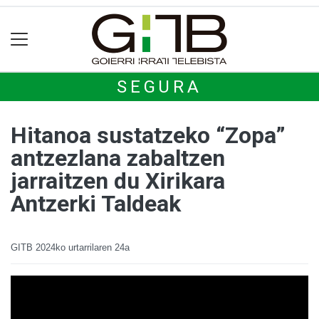
SEGURA
Hitanoa sustatzeko “Zopa”
antzezlana zabaltzen
jarraitzen du Xirikara
Antzerki Taldeak
GITB
2024ko urtarrilaren 24a