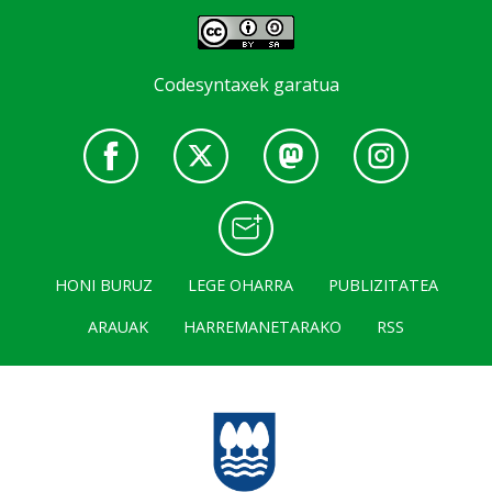
Codesyntaxek garatua
HONI BURUZ
LEGE OHARRA
PUBLIZITATEA
ARAUAK
HARREMANETARAKO
RSS