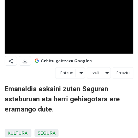
Gehitu gaitzazu Googlen
Entzun
Itzuli
Erraztu
Emanaldia eskaini zuten Seguran
asteburuan eta herri gehiagotara ere
eramango dute.
KULTURA
SEGURA