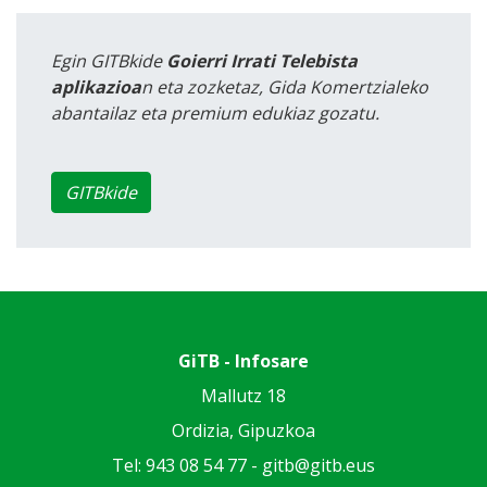
Egin GITBkide
Goierri Irrati Telebista
aplikazioa
n eta zozketaz, Gida Komertzialeko
abantailaz eta premium edukiaz gozatu.
GITBkide
GiTB - Infosare
Mallutz 18
Ordizia, Gipuzkoa
Tel: 943 08 54 77 -
gitb@gitb.eus