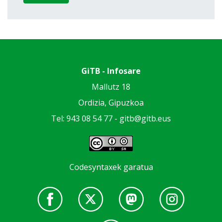
GiTB - Infosare
Mallutz 18
Ordizia, Gipuzkoa
Tel: 943 08 54 77 -
gitb@gitb.eus
Codesyntaxek garatua