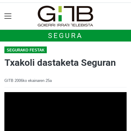
SEGURA
SEGURAKO FESTAK
Txakoli dastaketa Seguran
GITB
2006ko ekainaren 25a