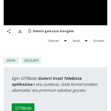
Gehitu gaitzazu Googlen
Entzun
Itzuli
Erraztu
JAIAK
SEGURA
Egin GITBkide
Goierri Irrati Telebista
aplikazioa
n eta zozketaz, Gida Komertzialeko
abantailaz eta premium edukiaz gozatu.
GITBkide