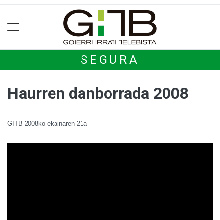
SEGURA
Haurren danborrada 2008
GITB
2008ko ekainaren 21a