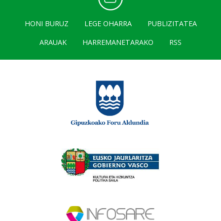
HONI BURUZ
LEGE OHARRA
PUBLIZITATEA
ARAUAK
HARREMANETARAKO
RSS