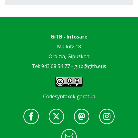
GiTB - Infosare
Mallutz 18
Ordizia, Gipuzkoa
Tel: 943 08 54 77 -
gitb@gitb.eus
Codesyntaxek garatua