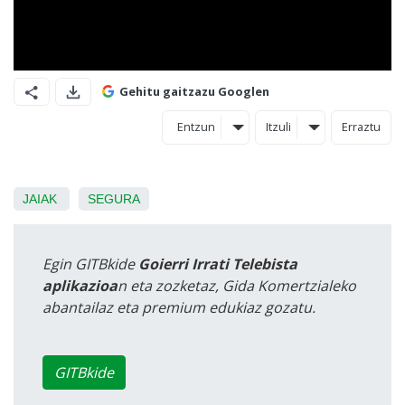
Gehitu gaitzazu Googlen
Entzun
Itzuli
Erraztu
JAIAK
SEGURA
Egin GITBkide
Goierri Irrati Telebista
aplikazioa
n eta zozketaz, Gida Komertzialeko
abantailaz eta premium edukiaz gozatu.
GITBkide